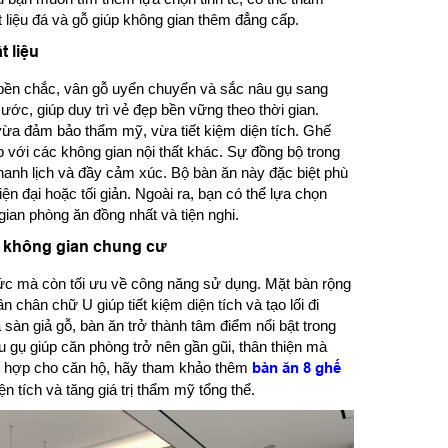
 liệu đá và gỗ giúp không gian thêm đẳng cấp.
t liệu
 bền chắc, vân gỗ uyển chuyển và sắc nâu gụ sang
ớc, giúp duy trì vẻ đẹp bền vững theo thời gian.
a đảm bảo thẩm mỹ, vừa tiết kiệm diện tích. Ghế
p với các không gian nội thất khác. Sự đồng bộ trong
hanh lịch và đầy cảm xúc. Bộ bàn ăn này đặc biệt phù
 đại hoặc tối giản. Ngoài ra, bạn có thể lựa chọn
ian phòng ăn đồng nhất và tiện nghi.
 không gian chung cư
hức mà còn tối ưu về công năng sử dụng. Mặt bàn rộng
n chân chữ U giúp tiết kiệm diện tích và tạo lối đi
sàn giả gỗ, bàn ăn trở thành tâm điểm nổi bật trong
u gụ giúp căn phòng trở nên gần gũi, thân thiện mà
hù hợp cho căn hộ, hãy tham khảo thêm
bàn ăn 8 ghế
 tích và tăng giá trị thẩm mỹ tổng thể.