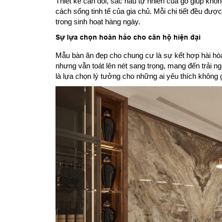
Thiết kế cân đối, sắc nâu tự nhiên của gỗ giúp kh
cách sống tinh tế của gia chủ. Mỗi chi tiết đều đượ
trong sinh hoạt hàng ngày.
Sự lựa chọn hoàn hảo cho căn hộ hiện đại
Mẫu bàn ăn đẹp cho chung cư là sự kết hợp hài hòa g
nhưng vẫn toát lên nét sang trọng, mang đến trải ng
là lựa chọn lý tưởng cho những ai yêu thích khôn