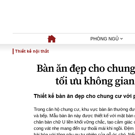
PHÒNG NGỦ
Thiết kế nội thất
Bàn ăn đẹp cho chung 
tối ưu không gian
Thiết kế bàn ăn đẹp cho chung cư với 
Trong căn hộ chung cư, khu vực bàn ăn thường đượ
và bếp. Mẫu bàn ăn này được thiết kế với mặt bàn
chân bàn chữ U liền khối vững chắc, tạo cảm giác câ
cong vát nhẹ mang đến sự thoải mái khi ngồi. Đệm 
hài hòa với tông nâu gụ tự nhiên của gỗ óc chó. Nế