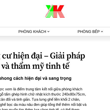
PHÒNG KHÁCH
PHÒNG BẾP
cư hiện đại – Giải pháp
 và thẩm mỹ tinh tế
phong cách hiện đại và sang trọng
c xem là điểm trung tâm kết nối giữa phòng khách
 gỗ tấm ghép hình chữ nhật kích thước 240x80x75cm,
n đối và tinh giản. Tựa lưng ghế liền khối 2 chân,
ghế bọc da màu nâu đen giúp tổng thể thêm nổi bật và
u bạn muốn tìm thêm lựa chọn tinh tế, có thể tham