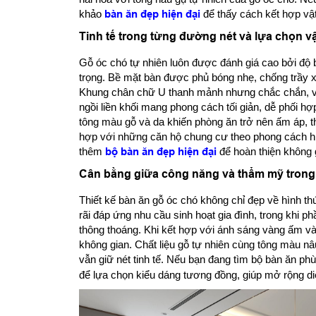
khảo
bàn ăn đẹp hiện đại
để thấy cách kết hợp vật
Tinh tế trong từng đường nét và lựa chọn vậ
Gỗ óc chó tự nhiên luôn được đánh giá cao bởi độ
trọng. Bề mặt bàn được phủ bóng nhẹ, chống trầy xư
Khung chân chữ U thanh mảnh nhưng chắc chắn, vừ
ngồi liền khối mang phong cách tối giản, dễ phối hợ
tông màu gỗ và da khiến phòng ăn trở nên ấm áp, t
hợp với những căn hộ chung cư theo phong cách hiện
thêm
bộ bàn ăn đẹp hiện đại
để hoàn thiện không g
Cân bằng giữa công năng và thẩm mỹ trong
Thiết kế bàn ăn gỗ óc chó không chỉ đẹp về hình t
rãi đáp ứng nhu cầu sinh hoạt gia đình, trong khi phầ
thông thoáng. Khi kết hợp với ánh sáng vàng ấm và 
không gian. Chất liệu gỗ tự nhiên cùng tông màu nâ
vẫn giữ nét tinh tế. Nếu bạn đang tìm bộ bàn ăn p
để lựa chọn kiểu dáng tương đồng, giúp mở rộng diện