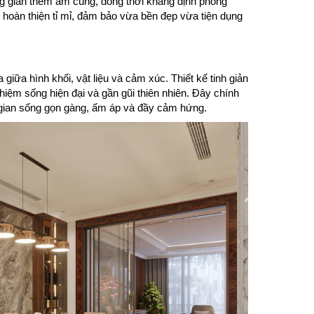
ông gian thêm ấm cúng, đồng thời khẳng định phong
c hoàn thiện tỉ mỉ, đảm bảo vừa bền đẹp vừa tiện dụng
iữa hình khối, vật liệu và cảm xúc. Thiết kế tinh giản
hiệm sống hiện đại và gần gũi thiên nhiên. Đây chính
g gian sống gọn gàng, ấm áp và đầy cảm hứng.