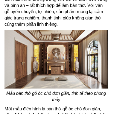
và bình an – rất thích hợp để làm bàn thờ. Với vân
gỗ uyển chuyển, tự nhiên, sản phẩm mang lại cảm
giác trang nghiêm, thanh tịnh, giúp không gian thờ
cúng thêm phần linh thiêng.
Mẫu bàn thờ gỗ óc chó đơn giản, tinh tế theo phong
thủy
Một mẫu điển hình là bàn thờ gỗ óc chó đơn giản,
gồm 2 bàn và 1 tủ 2 cánh gỗ. Mặt bàn hình chữ nhật,
2 cạnh cong nhẹ tạo sự mềm mại. Chân bàn thanh
gỗ nhỏ, có đường phào chỉ chạy dọc tinh tế. Tường
phía sau ốp viền veneer nu hình chữ nhật, vừa làm