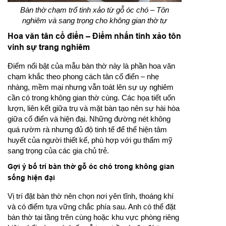
Bàn thờ chạm trổ tinh xảo từ gỗ óc chó – Tôn
nghiêm và sang trọng cho không gian thờ tự
Hoa văn tân cổ điển – Điểm nhấn tinh xảo tôn
vinh sự trang nghiêm
Điểm nổi bật của mẫu bàn thờ này là phần hoa văn
chạm khắc theo phong cách tân cổ điển – nhẹ
nhàng, mềm mại nhưng vẫn toát lên sự uy nghiêm
cần có trong không gian thờ cúng. Các họa tiết uốn
lượn, liên kết giữa trụ và mặt bàn tạo nên sự hài hòa
giữa cổ điển và hiện đại. Những đường nét không
quá rườm rà nhưng đủ độ tinh tế để thể hiện tâm
huyết của người thiết kế, phù hợp với gu thẩm mỹ
sang trọng của các gia chủ trẻ.
Gợi ý bố trí bàn thờ gỗ óc chó trong không gian
sống hiện đại
Vị trí đặt bàn thờ nên chọn nơi yên tĩnh, thoáng khí
và có điểm tựa vững chắc phía sau. Anh có thể đặt
bàn thờ tại tầng trên cùng hoặc khu vực phòng riêng