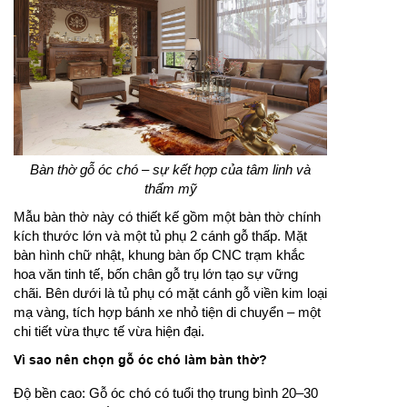
Bàn thờ gỗ óc chó – sự kết hợp của tâm linh và
thẩm mỹ
Mẫu bàn thờ này có thiết kế gồm một bàn thờ chính
kích thước lớn và một tủ phụ 2 cánh gỗ thấp. Mặt
bàn hình chữ nhật, khung bàn ốp CNC trạm khắc
hoa văn tinh tế, bốn chân gỗ trụ lớn tạo sự vững
chãi. Bên dưới là tủ phụ có mặt cánh gỗ viền kim loại
mạ vàng, tích hợp bánh xe nhỏ tiện di chuyển – một
chi tiết vừa thực tế vừa hiện đại.
Vì sao nên chọn gỗ óc chó làm bàn thờ?
Độ bền cao: Gỗ óc chó có tuổi thọ trung bình 20–30