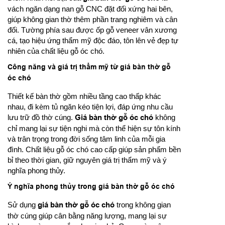
vách ngăn dạng nan gỗ CNC đặt đối xứng hai bên,
giúp không gian thờ thêm phần trang nghiêm và cân
đối. Tường phía sau được ốp gỗ veneer vân xương
cá, tạo hiệu ứng thẩm mỹ độc đáo, tôn lên vẻ đẹp tự
nhiên của chất liệu gỗ óc chó.
Công năng và giá trị thẩm mỹ từ giá bàn thờ gỗ
óc chó
Thiết kế bàn thờ gồm nhiều tầng cao thấp khác
nhau, đi kèm tủ ngăn kéo tiện lợi, đáp ứng nhu cầu
lưu trữ đồ thờ cúng.
Giá bàn thờ gỗ óc chó
không
chỉ mang lại sự tiện nghi mà còn thể hiện sự tôn kính
và trân trọng trong đời sống tâm linh của mỗi gia
đình. Chất liệu gỗ óc chó cao cấp giúp sản phẩm bền
bỉ theo thời gian, giữ nguyên giá trị thẩm mỹ và ý
nghĩa phong thủy.
Ý nghĩa phong thủy trong giá bàn thờ gỗ óc chó
Sử dụng
giá bàn thờ gỗ óc chó
trong không gian
thờ cúng giúp cân bằng năng lượng, mang lại sự