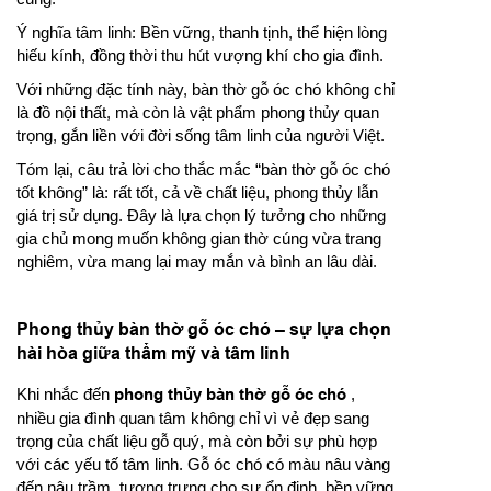
Ý nghĩa tâm linh: Bền vững, thanh tịnh, thể hiện lòng
hiếu kính, đồng thời thu hút vượng khí cho gia đình.
Với những đặc tính này, bàn thờ gỗ óc chó không chỉ
là đồ nội thất, mà còn là vật phẩm phong thủy quan
trọng, gắn liền với đời sống tâm linh của người Việt.
Tóm lại, câu trả lời cho thắc mắc “bàn thờ gỗ óc chó
tốt không” là: rất tốt, cả về chất liệu, phong thủy lẫn
giá trị sử dụng. Đây là lựa chọn lý tưởng cho những
gia chủ mong muốn không gian thờ cúng vừa trang
nghiêm, vừa mang lại may mắn và bình an lâu dài.
Phong thủy bàn thờ gỗ óc chó – sự lựa chọn
hài hòa giữa thẩm mỹ và tâm linh
Khi nhắc đến
phong thủy bàn thờ gỗ óc chó
,
nhiều gia đình quan tâm không chỉ vì vẻ đẹp sang
trọng của chất liệu gỗ quý, mà còn bởi sự phù hợp
với các yếu tố tâm linh. Gỗ óc chó có màu nâu vàng
đến nâu trầm, tượng trưng cho sự ổn định, bền vững