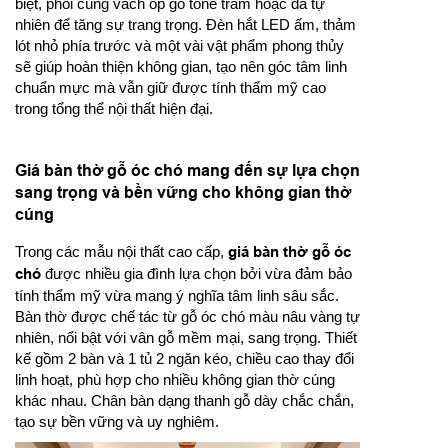
biệt, phối cùng vách ốp gỗ tone trầm hoặc đá tự
nhiên để tăng sự trang trọng. Đèn hắt LED ấm, thảm
lót nhỏ phía trước và một vài vật phẩm phong thủy
sẽ giúp hoàn thiện không gian, tạo nên góc tâm linh
chuẩn mực mà vẫn giữ được tính thẩm mỹ cao
trong tổng thể nội thất hiện đại.
Giá bàn thờ gỗ óc chó mang đến sự lựa chọn
sang trọng và bền vững cho không gian thờ
cúng
Trong các mẫu nội thất cao cấp,
giá bàn thờ gỗ óc
chó
được nhiều gia đình lựa chọn bởi vừa đảm bảo
tính thẩm mỹ vừa mang ý nghĩa tâm linh sâu sắc.
Bàn thờ được chế tác từ gỗ óc chó màu nâu vàng tự
nhiên, nổi bật với vân gỗ mềm mại, sang trọng. Thiết
kế gồm 2 bàn và 1 tủ 2 ngăn kéo, chiều cao thay đổi
linh hoạt, phù hợp cho nhiều không gian thờ cúng
khác nhau. Chân bàn dạng thanh gỗ dày chắc chắn,
tạo sự bền vững và uy nghiêm.