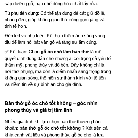
sáp dưỡng gỗ, hạn chế dùng hóa chất tẩy rửa.
Tủ phụ tiện dụng: Có thể tận dụng để cất giữ đồ lễ,
nhang đèn, giúp không gian thờ cúng gọn gàng và
tinh tế hơn.
Đèn led và phụ kiện: Kết hợp thêm ánh sáng vàng
dịu để làm nổi bật vân gỗ và tăng sự ấm cúng.
✅ Kết luận: Chọn
gỗ óc chó làm bàn thờ
là một
quyết định đúng đắn cho những ai coi trọng cả yếu tố
thẩm mỹ, phong thủy và độ bền. Đây không chỉ là
nơi thờ phụng, mà còn là điểm nhấn sang trọng trong
không gian sống, thể hiện sự thành kính với tổ tiên
và niềm tin về sự bình an cho gia đình.
Bàn thờ gỗ óc chó tốt không – góc nhìn
phong thủy và giá trị tâm linh
Nhiều gia đình khi lựa chọn bàn thờ thường băn
khoăn:
bàn thờ gỗ óc chó tốt không
? Xét trên cả
khía cạnh vật liệu và phong thủy, gỗ óc chó là lựa