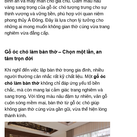
bình an và may mắn cho gia chủ. Gam màu nâu
vàng sang trọng của gỗ óc chó tượng trưng cho sự
thịnh vượng và vững bền, phù hợp với quan niệm
phong thủy Á Đông. Đây là lựa chọn lý tưởng cho
những ai mong muốn không gian thờ cúng vừa trang
nghiêm vừa đẳng cấp.
Gỗ óc chó làm bàn thờ – Chọn một lần, an
tâm trọn đời
Khi nghĩ đến việc lập bàn thờ trong gia đình, nhiều
người thường cân nhắc rất kỹ chất liệu. Một
gỗ óc
chó làm bàn thờ
không chỉ đáp ứng yếu tố bền
chắc, mà còn mang lại cảm giác trang nghiêm và
sang trọng. Với tông màu nâu đậm tự nhiên, vân gỗ
cuộn sóng mềm mại, bàn thờ từ gỗ óc chó giúp
không gian thờ cúng vừa gần gũi, vừa thể hiện lòng
thành kính.