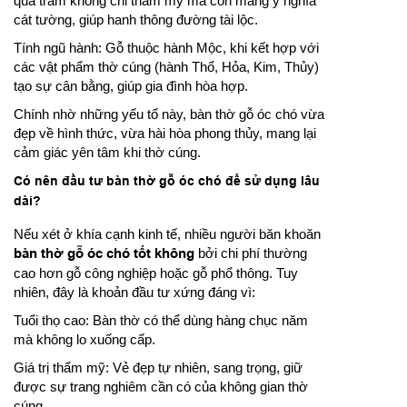
quả trám không chỉ thẩm mỹ mà còn mang ý nghĩa
cát tường, giúp hanh thông đường tài lộc.
Tính ngũ hành: Gỗ thuộc hành Mộc, khi kết hợp với
các vật phẩm thờ cúng (hành Thổ, Hỏa, Kim, Thủy)
tạo sự cân bằng, giúp gia đình hòa hợp.
Chính nhờ những yếu tố này, bàn thờ gỗ óc chó vừa
đẹp về hình thức, vừa hài hòa phong thủy, mang lại
cảm giác yên tâm khi thờ cúng.
Có nên đầu tư bàn thờ gỗ óc chó để sử dụng lâu
dài?
Nếu xét ở khía cạnh kinh tế, nhiều người băn khoăn
bàn thờ gỗ óc chó tốt không
bởi chi phí thường
cao hơn gỗ công nghiệp hoặc gỗ phổ thông. Tuy
nhiên, đây là khoản đầu tư xứng đáng vì:
Tuổi thọ cao: Bàn thờ có thể dùng hàng chục năm
mà không lo xuống cấp.
Giá trị thẩm mỹ: Vẻ đẹp tự nhiên, sang trọng, giữ
được sự trang nghiêm cần có của không gian thờ
cúng.