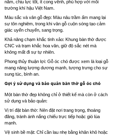
năm, chịu lực tốt, ít cong vênh, phù hợp với môi
trường khí hậu Việt Nam.
Màu sắc và vân gỗ đẹp: Màu nâu trầm ấm mang lại
sự tôn nghiêm, trong khi vân gỗ cuộn sóng tạo cảm
giác uyển chuyển, sang trọng.
Khả năng chạm khắc tinh xảo: Khung bàn thờ được
CNC và trạm khắc hoa văn, giữ độ sắc nét mà
không mất đi sự tự nhiên.
Phong thủy thuận lợi: Gỗ óc chó được xem là loại gỗ
mang năng lượng dương mạnh, tượng trưng cho sự
sung túc, bình an.
Gợi ý sử dụng và bảo quản bàn thờ gỗ óc chó
Một bàn thờ đẹp không chỉ ở thiết kế mà còn ở cách
sử dụng và bảo quản:
Vị trí đặt bàn thờ: Nên đặt nơi trang trọng, thoáng
đãng, tránh ánh nắng chiếu trực tiếp hoặc gió lùa
mạnh.
Vệ sinh bề mặt: Chỉ cần lau nhẹ bằng khăn khô hoặc