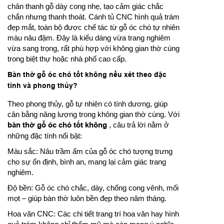
chân thanh gỗ dày cong nhẹ, tạo cảm giác chắc
chắn nhưng thanh thoát. Cánh tủ CNC hình quả trám
đẹp mắt, toàn bộ được chế tác từ gỗ óc chó tự nhiên
màu nâu đậm. Đây là kiểu dáng vừa trang nghiêm
vừa sang trọng, rất phù hợp với không gian thờ cúng
trong biệt thự hoặc nhà phố cao cấp.
Bàn thờ gỗ óc chó tốt không nếu xét theo đặc
tính và phong thủy?
Theo phong thủy, gỗ tự nhiên có tính dương, giúp
cân bằng năng lượng trong không gian thờ cúng. Với
bàn thờ gỗ óc chó tốt không
, câu trả lời nằm ở
những đặc tính nổi bật:
Màu sắc: Nâu trầm ấm của gỗ óc chó tượng trưng
cho sự ổn định, bình an, mang lại cảm giác trang
nghiêm.
Độ bền: Gỗ óc chó chắc, dày, chống cong vênh, mối
mọt – giúp bàn thờ luôn bền đẹp theo năm tháng.
Hoa văn CNC: Các chi tiết trang trí hoa văn hay hình