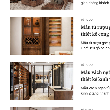
gian phòng khách. 
TỦ RƯỢU
Mẫu tủ rượu 
thiết kế con
Mẫu tủ rượu góc p
Chất liệu gỗ óc c
TỦ RƯỢU
Mẫu vách ngăn
thiết kế kính
Mẫu vách ngăn tủ r
kính 2 tầng, thanh 