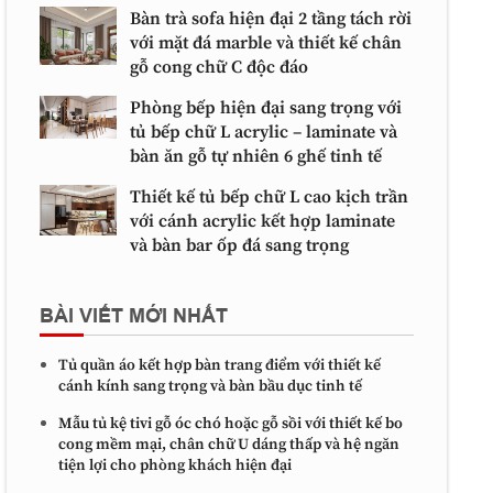
Bàn trà sofa hiện đại 2 tầng tách rời
với mặt đá marble và thiết kế chân
gỗ cong chữ C độc đáo
Phòng bếp hiện đại sang trọng với
tủ bếp chữ L acrylic – laminate và
bàn ăn gỗ tự nhiên 6 ghế tinh tế
Thiết kế tủ bếp chữ L cao kịch trần
với cánh acrylic kết hợp laminate
và bàn bar ốp đá sang trọng
BÀI VIẾT MỚI NHẤT
Tủ quần áo kết hợp bàn trang điểm với thiết kế
cánh kính sang trọng và bàn bầu dục tinh tế
Mẫu tủ kệ tivi gỗ óc chó hoặc gỗ sồi với thiết kế bo
cong mềm mại, chân chữ U dáng thấp và hệ ngăn
tiện lợi cho phòng khách hiện đại