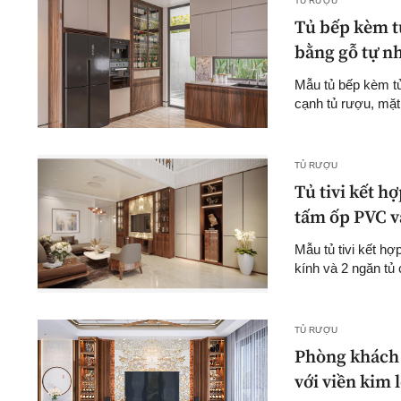
TỦ RƯỢU
Tủ bếp kèm tủ
bằng gỗ tự n
Mẫu tủ bếp kèm tủ 
cạnh tủ rượu, mặt 
TỦ RƯỢU
Tủ tivi kết h
tấm ốp PVC v
Mẫu tủ tivi kết hợ
kính và 2 ngăn tủ 
TỦ RƯỢU
Phòng khách k
với viền kim 