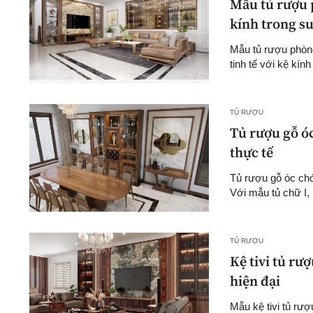
Mẫu tủ rượu p
kính trong su
Mẫu tủ rượu phòng 
tinh tế với kệ kính
TỦ RƯỢU
Tủ rượu gỗ óc
thực tế
Tủ rượu gỗ óc chó 
Với mẫu tủ chữ I, 
TỦ RƯỢU
Kệ tivi tủ rư
hiện đại
Mẫu kệ tivi tủ rư