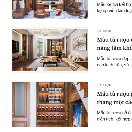
Mẫu kệ tivi kết h
kệ ốp viền kim lo
TỦ RƯỢU
Mẫu tủ rượu 
nâng tầm khô
Mẫu tủ rượu đẹp p
cao kịch trần, sử
TỦ RƯỢU
Mẫu tủ rượu 
thang một các
Mẫu tủ rượu gỗ óc
diện tích, kết hợp 