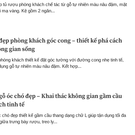
ợp tủ rượu phòng khách chế tác từ gỗ tự nhiên màu nâu đậm, mặt
ại mạ vàng. Kệ gồm 2 ngăn...
đẹp phòng khách góc cong – thiết kế phá cách
ng gian sống
hòng khách thiết kế đặt góc tường với đường cong nhẹ tinh tế,
 dụng gỗ tự nhiên màu nâu đậm. Kết hợp...
gỗ óc chó đẹp – Khai thác không gian gầm cầu
h tinh tế
 chó đẹp thiết kế gầm cầu thang dạng chữ L giúp tận dụng tối đa
giữa trưng bày rượu, treo ly...