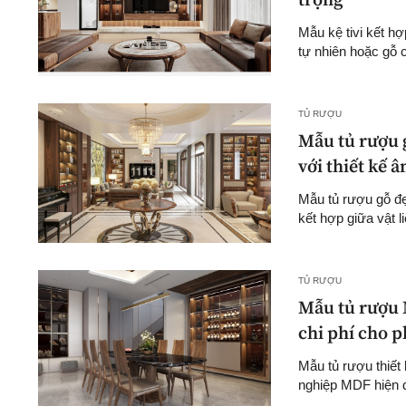
trọng
Mẫu kệ tivi kết hợ
tự nhiên hoặc gỗ 
TỦ RƯỢU
Mẫu tủ rượu g
với thiết kế
Mẫu tủ rượu gỗ đẹp
kết hợp giữa vật l
TỦ RƯỢU
Mẫu tủ rượu M
chi phí cho 
Mẫu tủ rượu thiết
nghiệp MDF hiện đạ