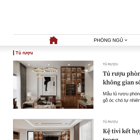
PHÒNG NGỦ
Tủ rượu
TỦ RƯỢU
Tủ rượu phòn
không gian số
Mẫu tủ rượu phòng
gỗ óc chó tự nhiê
TỦ RƯỢU
Kệ tivi kết h