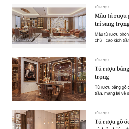
TỦ RƯỢU
Mẫu tủ rượu p
trí sang trọn
Mẫu tủ rượu phòng
chữ I cao kịch trần
TỦ RƯỢU
Tủ rượu bằng 
trọng
Tủ rượu bằng gỗ đ
trần, mang lại vẻ 
TỦ RƯỢU
Tủ rượu gỗ ó