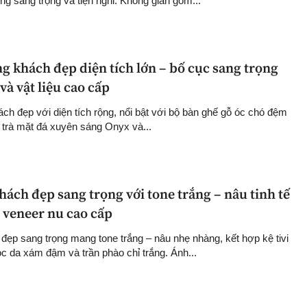
ng sang trọng và tiện nghi. Không gian gồm...
g khách đẹp diện tích lớn – bố cục sang trọng
và vật liệu cao cấp
ách đẹp với diện tích rộng, nổi bật với bộ bàn ghế gỗ óc chó đệm
 trà mặt đá xuyên sáng Onyx và...
ách đẹp sang trọng với tone trắng – nâu tinh tế
ỗ veneer nu cao cấp
ẹp sang trọng mang tone trắng – nâu nhẹ nhàng, kết hợp kệ tivi
ọc da xám đậm và trần phào chỉ trắng. Ánh...