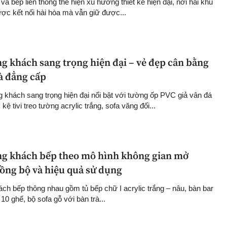
 bếp liên thông thể hiện xu hướng thiết kế hiện đại, nơi hai khu
c kết nối hài hòa mà vẫn giữ được...
g khách sang trọng hiện đại – vẻ đẹp cân bằng
và đẳng cấp
g khách sang trọng hiện đại nổi bật với tường ốp PVC giả vân đá
ệ tivi treo tường acrylic trắng, sofa văng đối...
ng khách bếp theo mô hình không gian mở
đồng bộ và hiệu quả sử dụng
ách bếp thông nhau gồm tủ bếp chữ I acrylic trắng – nâu, bàn bar
10 ghế, bộ sofa gỗ với bàn trà...