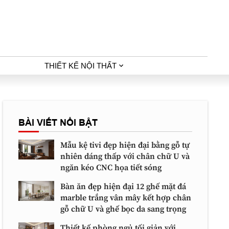
THIẾT KẾ NỘI THẤT
BÀI VIẾT NỔI BẬT
Mẫu kệ tivi đẹp hiện đại bằng gỗ tự
nhiên dáng thấp với chân chữ U và
ngăn kéo CNC họa tiết sóng
Bàn ăn đẹp hiện đại 12 ghế mặt đá
marble trắng vân mây kết hợp chân
gỗ chữ U và ghế bọc da sang trọng
Thiết kế phòng ngủ tối giản với