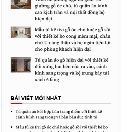
giường gỗ óc chó, tủ quần áo kính
cao kịch trần và nội thất đồng bộ
hiện đại
Mẫu tủ kệ tivi gỗ óc chó hoặc gỗ sồi
với thiết kế bo cong mềm mại, chân
chữ U dáng thấp và hệ ngăn tiện lợi
cho phòng khách hiện đại
Tủ quần áo gỗ hiện đại với thiết kế
đối xứng hai bên cửa ra vào, cánh
kính sang trọng và kệ trưng bày túi
xách 6 tầng
BÀI VIẾT MỚI NHẤT
Tủ quần áo kết hợp bàn trang điểm với thiết kế
cánh kính sang trọng và bàn bầu dục tinh tế
Mẫu tủ kệ tivi gỗ óc chó hoặc gỗ sồi với thiết kế bo