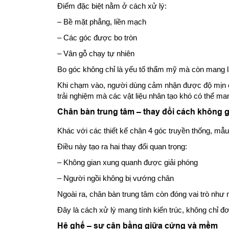
Điểm đặc biệt nằm ở cách xử lý:
– Bề mặt phẳng, liền mạch
– Các góc được bo tròn
– Vân gỗ chạy tự nhiên
Bo góc không chỉ là yếu tố thẩm mỹ mà còn mang l
Khi chạm vào, người dùng cảm nhận được độ mịn củ
trải nghiệm mà các vật liệu nhân tạo khó có thể man
Chân bàn trung tâm – thay đổi cách không 
Khác với các thiết kế chân 4 góc truyền thống, mẫ
Điều này tạo ra hai thay đổi quan trọng:
– Không gian xung quanh được giải phóng
– Người ngồi không bị vướng chân
Ngoài ra, chân bàn trung tâm còn đóng vai trò như m
Đây là cách xử lý mang tính kiến trúc, không chỉ đơn
Hệ ghế – sự cân bằng giữa cứng và mềm