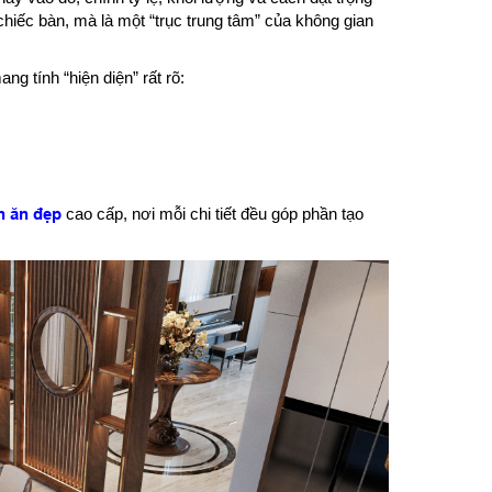
chiếc bàn, mà là một “trục trung tâm” của không gian
g tính “hiện diện” rất rõ:
n ăn đẹp
cao cấp, nơi mỗi chi tiết đều góp phần tạo