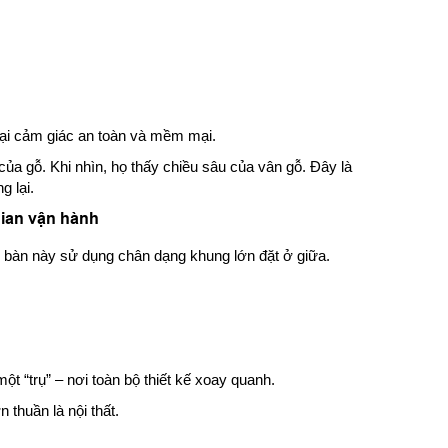
ại cảm giác an toàn và mềm mại.
a gỗ. Khi nhìn, họ thấy chiều sâu của vân gỗ. Đây là
g lại.
gian vận hành
u bàn này sử dụng chân dạng khung lớn đặt ở giữa.
ột “trụ” – nơi toàn bộ thiết kế xoay quanh.
 thuần là nội thất.