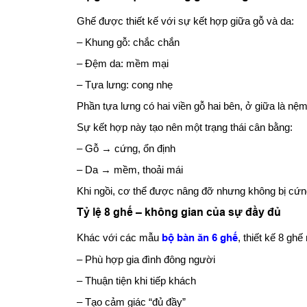
Ghế được thiết kế với sự kết hợp giữa gỗ và da:
– Khung gỗ: chắc chắn
– Đệm da: mềm mại
– Tựa lưng: cong nhẹ
Phần tựa lưng có hai viền gỗ hai bên, ở giữa là nệ
Sự kết hợp này tạo nên một trạng thái cân bằng:
– Gỗ → cứng, ổn định
– Da → mềm, thoải mái
Khi ngồi, cơ thể được nâng đỡ nhưng không bị cứng.
Tỷ lệ 8 ghế – không gian của sự đầy đủ
Khác với các mẫu
bộ bàn ăn 6 ghế
, thiết kế 8 gh
– Phù hợp gia đình đông người
– Thuận tiện khi tiếp khách
– Tạo cảm giác “đủ đầy”