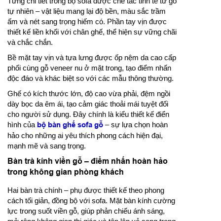
Từng chi tiết trong bộ sofa được chế tác tinh tế từ gỗ
tự nhiên – vật liệu mang lại độ bền, màu sắc trầm
ấm và nét sang trọng hiếm có. Phần tay vịn được
thiết kế liền khối với chân ghế, thể hiện sự vững chãi
và chắc chắn.
Bề mặt tay vịn và tựa lưng được ốp nệm da cao cấp
phối cùng gỗ veneer nu ở mặt trong, tạo điểm nhấn
độc đáo và khác biệt so với các mẫu thông thường.
Ghế có kích thước lớn, độ cao vừa phải, đệm ngồi
dày bọc da êm ái, tạo cảm giác thoải mái tuyệt đối
cho người sử dụng. Đây chính là kiểu thiết kế điển
hình của
bộ bàn ghế sofa gỗ
– sự lựa chọn hoàn
hảo cho những ai yêu thích phong cách hiện đại,
mạnh mẽ và sang trọng.
Bàn trà kính viền gỗ – điểm nhấn hoàn hảo
trong không gian phòng khách
Hai bàn trà chính – phụ được thiết kế theo phong
cách tối giản, đồng bộ với sofa. Mặt bàn kính cường
lực trong suốt viền gỗ, giúp phản chiếu ánh sáng,