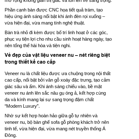
mở rộng không gian thị giác và tôn lên vẻ sang trọng.
Phần cạnh bàn được CNC họa tiết quả trám, tạo
hiệu ứng ánh sáng nổi bật khi ánh đèn rọi xuống –
vừa hiện đại, vừa mang tính nghệ thuật.
Bàn trà nhỏ đi kèm được bố trí linh hoạt ở các góc,
phục vụ tiện lợi cho nhu cầu sinh hoạt hàng ngày, tạo
nên tổng thể hài hòa và tiện nghi.
Vẻ đẹp của vật liệu veneer nu – nét riêng biệt
trong thiết kế cao cấp
Veneer nu là chất liệu được ưa chuộng trong nội thất
cao cấp, nổi bật bởi vân gỗ xoáy đặc trưng, tạo cảm
giác sâu và ấm. Khi ánh sáng chiếu vào, bề mặt
veneer nu ánh lên sắc nâu gụ óng ả, kết hợp cùng
da và kính mang lại sự sang trọng đậm chất
“Modern Luxury”.
Nhờ sự kết hợp hoàn hảo giữa gỗ tự nhiên và
veneer nu, bộ bàn ghế sofa gỗ phòng khách trở nên
tinh tế, vừa hiện đại, vừa mang nét truyền thống Á
Đông.