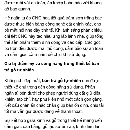
được mài vát an toàn, ăn khớp hoàn hảo với khung
gỗ bao quanh.
Hệ ngăn tủ ốp CNC họa tiết quả trám sơn trắng bạc
được thực hiện bằng công nghệ cắt chính xác, cho
bề mặt nổi nhẹ đầy tinh tế. Khi ánh sáng phản chiếu,
chi tiết CNC này tạo hiệu ứng lấp lánh nhẹ, giúp tổng
thể sản phẩm thêm sinh động và cao cấp. Các góc
bo tròn đều được mài thủ công, đảm bảo sự an toàn
và cảm giác cầm nắm dễ chịu khi sử dụng.
Giá trị thẩm mỹ và công năng trong thiết kế bàn
trà gỗ tự nhiên
Không chỉ đẹp mắt,
bàn trà gỗ tự nhiên
còn được
thiết kế chú trọng đến công năng sử dụng. Phần
ngăn tủ bên dưới cho phép người dùng cất giữ điều
khiển, tạp chí, hay phụ kiện nhỏ một cách gọn gàng.
Kết cấu chân ẩn chắc chắn giúp bàn ổn định, chịu tải
tốt mà vẫn giữ được dáng vẻ thanh thoát.
Sự kết hợp giữa kính và gỗ trong thiết kế mang đến
cảm giác cân bằng: gỗ tạo sự ấm áp, kính đem lại