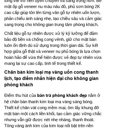
tổng thể trở nên uyển chuyển và sang trọng hơn. Bề
mặt ốp gỗ veneer nu màu nâu đỏ, phủ sơn bóng 2K
cao cấp giúp tôn lên từng vân gỗ tự nhiên uốn lượn,
phản chiếu ánh sáng nhẹ, tạo chiều sâu và cảm giác
sang trọng cho không gian trung tâm phòng khách.
Chất liệu gỗ tự nhiên được xử lý kỹ lưỡng để đảm
bảo độ bền và chống cong vênh, giữ cho mặt bàn
luôn ổn định dù sử dụng trong thời gian dài. Sự kết
hợp giữa gỗ thật và veneer nu phủ bóng là lựa chọn
hoàn hảo để vừa thể hiện được vẻ đẹp tự nhiên vừa
mang lại sự cao cấp, tinh tế trong thiết kế.
Chân bàn kim loại mạ vàng uốn cong thanh
lịch, tạo điểm nhấn hiện đại cho không gian
phòng khách
Điểm thu hút của
bàn trà phòng khách đẹp
nằm ở
hệ chân bàn thanh kim loại mạ vàng sáng bóng.
Thiết kế chân vát cong mềm mại, ôm lấy khung đỡ
mặt bàn một cách liền khối, tạo cảm giác vững chắc
nhưng vẫn giữ được nét nhẹ nhàng, thanh thoát.
Tông vàng ánh kim của kim loại nổi bật trên nền