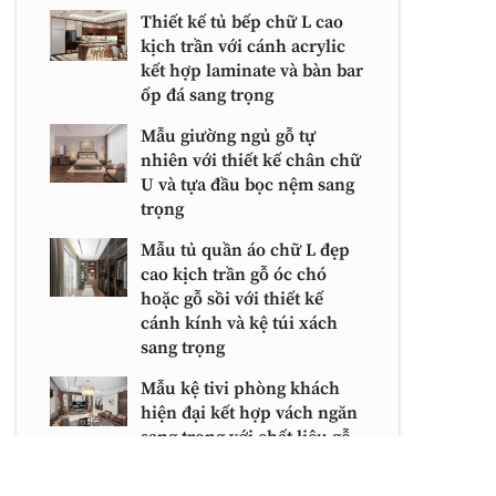
Thiết kế tủ bếp chữ L cao
kịch trần với cánh acrylic
kết hợp laminate và bàn bar
ốp đá sang trọng
Mẫu giường ngủ gỗ tự
nhiên với thiết kế chân chữ
U và tựa đầu bọc nệm sang
trọng
Mẫu tủ quần áo chữ L đẹp
cao kịch trần gỗ óc chó
hoặc gỗ sồi với thiết kế
cánh kính và kệ túi xách
sang trọng
Mẫu kệ tivi phòng khách
hiện đại kết hợp vách ngăn
sang trọng với chất liệu gỗ
óc chó tự nhiên và veneer
cao cấp