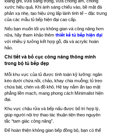
loang ghi, vừa sang trọng, vừa chống ẩm, chống
xước hiệu quả. Khi ánh sáng chiếu vào, bề mặt đá
phản xạ nhẹ, tạo hiệu ứng lấp lánh tinh tế – đặc trưng
của các mẫu tủ bếp hiện đại cao cấp.
Nếu bạn muốn tối ưu không gian và công năng hơn
nữa, hãy tham khảo thêm
thiết kế tủ bếp hiện đại
với nhiều ý tưởng kết hợp gỗ, đá và acrylic hoàn
hảo.
Chi tiết và bố cục công năng thông minh
trong bộ tủ bếp đẹp
Mỗi khu vực của tủ được tính toán kỹ lưỡng: ngăn
kéo dưới chứa nồi, chảo, khay chia muỗng; tủ treo
chứa bát, chén và đồ khô. Hệ tay nắm ẩn tạo mặt
phẳng liền mạch, mang phong cách Minimalist hiện
đại.
Khu vực chậu rửa và bếp nấu được bố trí hợp lý,
giúp người nội trợ thao tác thuận tiện theo nguyên
tắc “tam giác công năng”.
Để hoàn thiện không gian bếp đồng bộ, bạn có thể