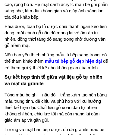
cao, rộng hơn. Hệ mặt cánh acrylic màu be ghi phản
sáng nhẹ, làm dịu không gian và giúp ánh sáng lan
tỏa đều khắp bếp.
Phía dưới, toàn bộ tủ được chia thành ngăn kéo tiện
dụng, mặt cánh gỗ nâu đỏ mang lại vẻ ấm áp tự
nhiên, đồng thời tăng độ sang trọng nhờ đường vân
gỗ mềm mại.
Nếu bạn yêu thích những mẫu tủ bếp sang trọng, có
thể tham khảo thêm
mẫu tủ bếp gỗ đẹp hiện đại
để
có thêm gợi ý thiết kế cho không gian của mình.
Sự kết hợp tinh tế giữa vật liệu gỗ tự nhiên
và mặt đá granite
Tông màu be ghi – nâu đỏ – trắng xám tạo nên bảng
màu trung tính, dễ chịu và phù hợp với xu hướng
thiết kế hiện đại. Chất liệu gỗ xoan đào tự nhiên
không chỉ bền, chịu lực tốt mà còn mang lại cảm
giác ấm áp và gần gũi.
Tường và mặt bàn bếp được ốp đá granite màu be