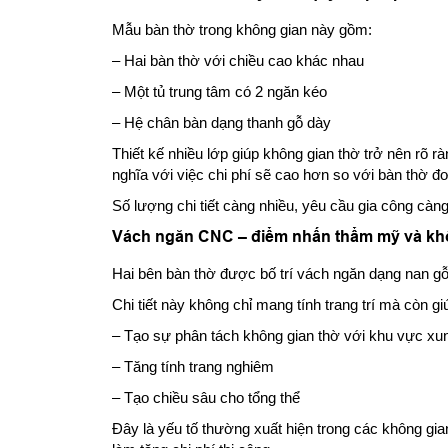
Mẫu bàn thờ trong không gian này gồm:
– Hai bàn thờ với chiều cao khác nhau
– Một tủ trung tâm có 2 ngăn kéo
– Hệ chân bàn dạng thanh gỗ dày
Thiết kế nhiều lớp giúp không gian thờ trở nên rõ r
nghĩa với việc chi phí sẽ cao hơn so với bàn thờ đơ
Số lượng chi tiết càng nhiều, yêu cầu gia công càng
Vách ngăn CNC – điểm nhấn thẩm mỹ và kh
Hai bên bàn thờ được bố trí vách ngăn dạng nan g
Chi tiết này không chỉ mang tính trang trí mà còn gi
– Tạo sự phân tách không gian thờ với khu vực xu
– Tăng tính trang nghiêm
– Tạo chiều sâu cho tổng thể
Đây là yếu tố thường xuất hiện trong các không gi