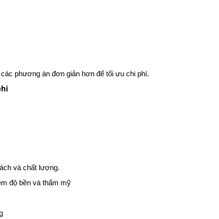
 các phương án đơn giản hơn để tối ưu chi phí.
phí
sách và chất lượng.
kèm độ bền và thẩm mỹ
g