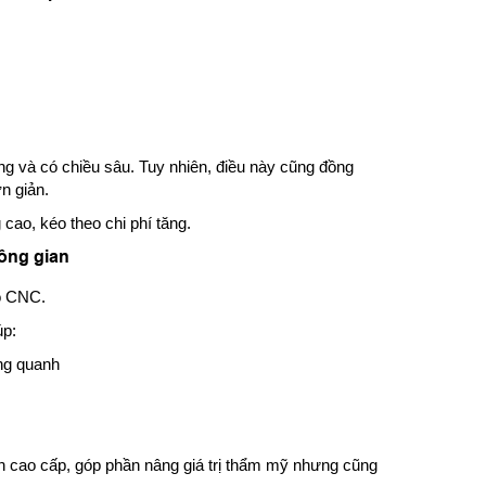
àng và có chiều sâu. Tuy nhiên, điều này cũng đồng
n giản.
 cao, kéo theo chi phí tăng.
ông gian
ỗ CNC.
úp:
ng quanh
an cao cấp, góp phần nâng giá trị thẩm mỹ nhưng cũng