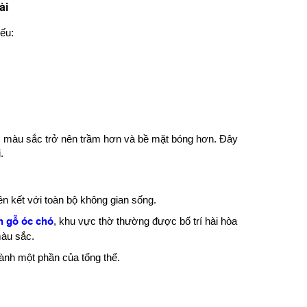
ài
ếu:
, màu sắc trở nên trầm hơn và bề mặt bóng hơn. Đây
.
ên kết với toàn bộ không gian sống.
ch gỗ óc chó
, khu vực thờ thường được bố trí hài hòa
màu sắc.
hành một phần của tổng thể.