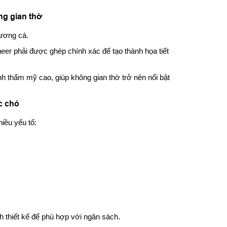
g gian thờ
ương cá.
neer phải được ghép chính xác để tạo thành họa tiết
nh thẩm mỹ cao, giúp không gian thờ trở nên nổi bật
c chó
iều yếu tố:
nh thiết kế để phù hợp với ngân sách.