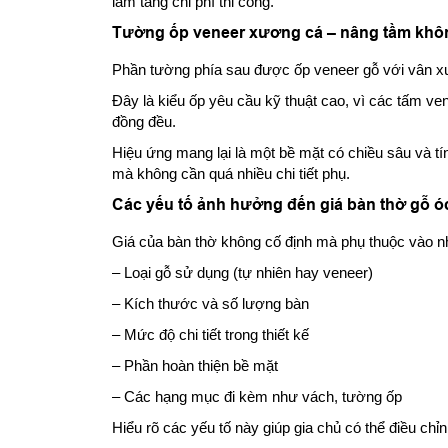
làm tăng chi phí thi công.
Tường ốp veneer xương cá – nâng tầm khôn
Phần tường phía sau được ốp veneer gỗ với vân x
Đây là kiểu ốp yêu cầu kỹ thuật cao, vì các tấm ve
đồng đều.
Hiệu ứng mang lại là một bề mặt có chiều sâu và tí
mà không cần quá nhiều chi tiết phụ.
Các yếu tố ảnh hưởng đến giá bàn thờ gỗ ó
Giá của bàn thờ không cố định mà phụ thuộc vào nh
– Loại gỗ sử dụng (tự nhiên hay veneer)
– Kích thước và số lượng bàn
– Mức độ chi tiết trong thiết kế
– Phần hoàn thiện bề mặt
– Các hạng mục đi kèm như vách, tường ốp
Hiểu rõ các yếu tố này giúp gia chủ có thể điều chỉ