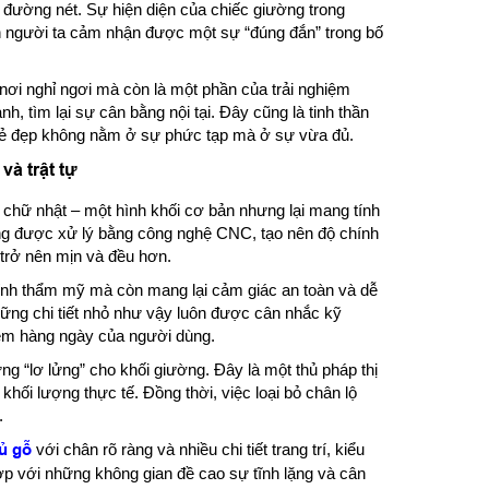
g đường nét. Sự hiện diện của chiếc giường trong
ến người ta cảm nhận được một sự “đúng đắn” trong bố
 nơi nghỉ ngơi mà còn là một phần của trải nghiệm
, tìm lại sự cân bằng nội tại. Đây cũng là tinh thần
ẻ đẹp không nằm ở sự phức tạp mà ở sự vừa đủ.
và trật tự
chữ nhật – một hình khối cơ bản nhưng lại mang tính
hung được xử lý bằng công nghệ CNC, tạo nên độ chính
 trở nên mịn và đều hơn.
ính thẩm mỹ mà còn mang lại cảm giác an toàn và dễ
 những chi tiết nhỏ như vậy luôn được cân nhắc kỹ
iệm hàng ngày của người dùng.
ng “lơ lửng” cho khối giường. Đây là một thủ pháp thị
 khối lượng thực tế. Đồng thời, việc loại bỏ chân lộ
.
ủ gỗ
với chân rõ ràng và nhiều chi tiết trang trí, kiểu
ợp với những không gian đề cao sự tĩnh lặng và cân