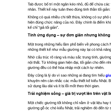
Tab được bố trí một ngăn kéo nhỏ, đủ để chứa các v
nhân. Thiết kế này tuân theo đúng tinh thần tối giản:
Không có quá nhiều chi tiết thừa, không có sự phô d
hiện đúng chức năng của nó. Đây chính là điểm khác 
kế chỉ “giả tối giản”.
Tính ứng dụng – sự đơn giản nhưng không 
Một trong những hiểu lầm phổ biến về phong cách N
những thiết kế như mẫu giường này lại có khả năng
Nhờ cấu trúc rõ ràng và màu sắc trung tính, giường
nội thất. Từ không gian hiện đại, tối giản cho đến
giường đều có thể hòa nhập một cách tự nhiên.
Đây cũng là lý do vì sao những ai đang tìm hiểu
gi
khuyên nên cân nhắc các mẫu thiết kế kiểu Nhật. Bở
sử dụng lâu dài và ít bị lỗi mốt theo thời gian.
Trải nghiệm sống – giá trị vượt lên trên vật l
Một chiếc giường tốt không chỉ nằm ở vật liệu hay 
giường gỗ óc chó kiểu Nhật, trải nghiệm đó đến từ 