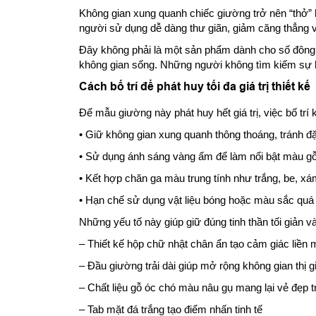
Không gian xung quanh chiếc giường trở nên “thở” hơn
người sử dụng dễ dàng thư giãn, giảm căng thẳng và
Đây không phải là một sản phẩm dành cho số đông,
không gian sống. Những người không tìm kiếm sự h
Cách bố trí để phát huy tối đa giá trị thiết kế
Để mẫu giường này phát huy hết giá trị, việc bố trí
• Giữ không gian xung quanh thông thoáng, tránh đặ
• Sử dụng ánh sáng vàng ấm để làm nổi bật màu g
• Kết hợp chăn ga màu trung tính như trắng, be, xá
• Hạn chế sử dụng vật liệu bóng hoặc màu sắc quá 
Những yếu tố này giúp giữ đúng tinh thần tối giản v
– Thiết kế hộp chữ nhật chân ẩn tạo cảm giác liền 
– Đầu giường trải dài giúp mở rộng không gian thị g
– Chất liệu gỗ óc chó màu nâu gụ mang lại vẻ đẹp 
– Tab mặt đá trắng tạo điểm nhấn tinh tế