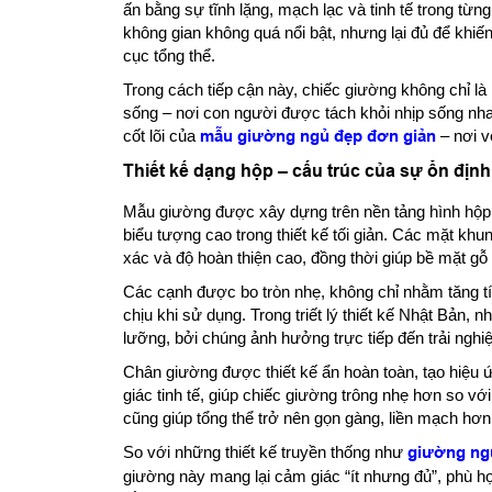
ấn bằng sự tĩnh lặng, mạch lạc và tinh tế trong từn
không gian không quá nổi bật, nhưng lại đủ để khi
cục tổng thể.
Trong cách tiếp cận này, chiếc giường không chỉ là
sống – nơi con người được tách khỏi nhịp sống nhanh
cốt lõi của
mẫu giường ngủ đẹp đơn giản
– nơi v
Thiết kế dạng hộp – cấu trúc của sự ổn định 
Mẫu giường được xây dựng trên nền tảng hình hộp 
biểu tượng cao trong thiết kế tối giản. Các mặt k
xác và độ hoàn thiện cao, đồng thời giúp bề mặt gỗ
Các cạnh được bo tròn nhẹ, không chỉ nhằm tăng t
chịu khi sử dụng. Trong triết lý thiết kế Nhật Bản,
lưỡng, bởi chúng ảnh hưởng trực tiếp đến trải ngh
Chân giường được thiết kế ẩn hoàn toàn, tạo hiệu ứ
giác tinh tế, giúp chiếc giường trông nhẹ hơn so với
cũng giúp tổng thể trở nên gọn gàng, liền mạch hơn
So với những thiết kế truyền thống như
giường ng
giường này mang lại cảm giác “ít nhưng đủ”, phù h