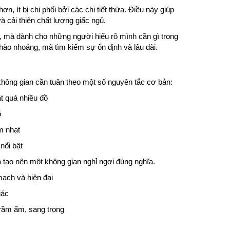
, ít bị chi phối bởi các chi tiết thừa. Điều này giúp
 cải thiện chất lượng giấc ngủ.
 mà dành cho những người hiểu rõ mình cần gì trong
ào nhoáng, mà tìm kiếm sự ổn định và lâu dài.
 không gian cần tuân theo một số nguyên tắc cơ bản:
t quá nhiều đồ
ỗ
m nhạt
nổi bật
à tạo nên một không gian nghỉ ngơi đúng nghĩa.
mạch và hiện đại
iác
trầm ấm, sang trọng