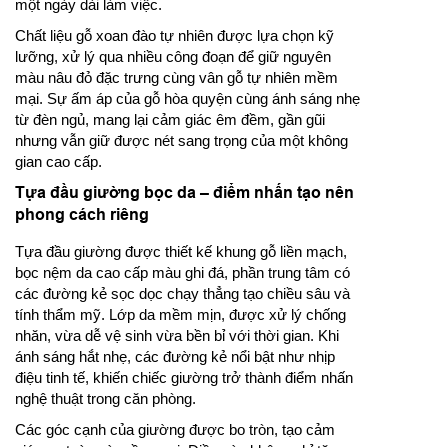
một ngày dài làm việc.
Chất liệu gỗ xoan đào tự nhiên được lựa chọn kỹ
lưỡng, xử lý qua nhiều công đoạn để giữ nguyên
màu nâu đỏ đặc trưng cùng vân gỗ tự nhiên mềm
mại. Sự ấm áp của gỗ hòa quyện cùng ánh sáng nhẹ
từ đèn ngủ, mang lại cảm giác êm đềm, gần gũi
nhưng vẫn giữ được nét sang trọng của một không
gian cao cấp.
Tựa đầu giường bọc da – điểm nhấn tạo nên
phong cách riêng
Tựa đầu giường được thiết kế khung gỗ liền mạch,
bọc nệm da cao cấp màu ghi đá, phần trung tâm có
các đường kẻ sọc dọc chạy thẳng tạo chiều sâu và
tính thẩm mỹ. Lớp da mềm mịn, được xử lý chống
nhăn, vừa dễ vệ sinh vừa bền bỉ với thời gian. Khi
ánh sáng hắt nhẹ, các đường kẻ nổi bật như nhịp
điệu tinh tế, khiến chiếc giường trở thành điểm nhấn
nghệ thuật trong căn phòng.
Các góc cạnh của giường được bo tròn, tạo cảm