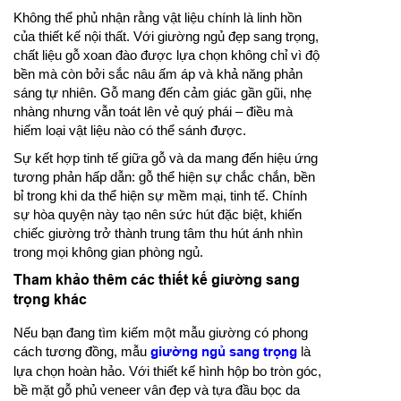
Không thể phủ nhận rằng vật liệu chính là linh hồn
của thiết kế nội thất. Với giường ngủ đẹp sang trọng,
chất liệu gỗ xoan đào được lựa chọn không chỉ vì độ
bền mà còn bởi sắc nâu ấm áp và khả năng phản
sáng tự nhiên. Gỗ mang đến cảm giác gần gũi, nhẹ
nhàng nhưng vẫn toát lên vẻ quý phái – điều mà
hiếm loại vật liệu nào có thể sánh được.
Sự kết hợp tinh tế giữa gỗ và da mang đến hiệu ứng
tương phản hấp dẫn: gỗ thể hiện sự chắc chắn, bền
bỉ trong khi da thể hiện sự mềm mại, tinh tế. Chính
sự hòa quyện này tạo nên sức hút đặc biệt, khiến
chiếc giường trở thành trung tâm thu hút ánh nhìn
trong mọi không gian phòng ngủ.
Tham khảo thêm các thiết kế giường sang
trọng khác
Nếu bạn đang tìm kiếm một mẫu giường có phong
cách tương đồng, mẫu
giường ngủ sang trọng
là
lựa chọn hoàn hảo. Với thiết kế hình hộp bo tròn góc,
bề mặt gỗ phủ veneer vân đẹp và tựa đầu bọc da