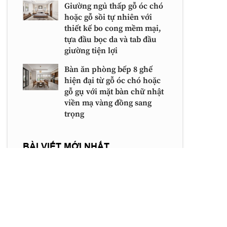
Giường ngủ thấp gỗ óc chó
hoặc gỗ sồi tự nhiên với
thiết kế bo cong mềm mại,
tựa đầu bọc da và tab đầu
giường tiện lợi
Bàn ăn phòng bếp 8 ghế
hiện đại từ gỗ óc chó hoặc
gỗ gụ với mặt bàn chữ nhật
viền mạ vàng đồng sang
trọng
BÀI VIẾT MỚI NHẤT
Tủ quần áo kết hợp bàn trang điểm với
thiết kế cánh kính sang trọng và bàn bầu
dục tinh tế
Mẫu tủ kệ tivi gỗ óc chó hoặc gỗ sồi với
thiết kế bo cong mềm mại, chân chữ U
dáng thấp và hệ ngăn tiện lợi cho phòng