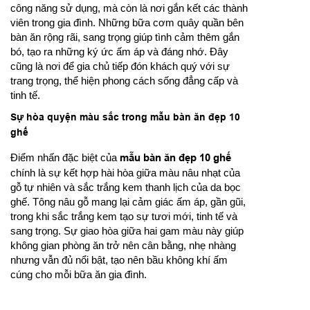
công năng sử dụng, mà còn là nơi gắn kết các thành
viên trong gia đình. Những bữa cơm quây quần bên
bàn ăn rộng rãi, sang trọng giúp tình cảm thêm gắn
bó, tạo ra những ký ức ấm áp và đáng nhớ. Đây
cũng là nơi để gia chủ tiếp đón khách quý với sự
trang trọng, thể hiện phong cách sống đẳng cấp và
tinh tế.
Sự hòa quyện màu sắc trong mẫu bàn ăn đẹp 10
ghế
Điểm nhấn đặc biệt của
mẫu bàn ăn đẹp 10 ghế
chính là sự kết hợp hài hòa giữa màu nâu nhạt của
gỗ tự nhiên và sắc trắng kem thanh lịch của da bọc
ghế. Tông nâu gỗ mang lại cảm giác ấm áp, gần gũi,
trong khi sắc trắng kem tạo sự tươi mới, tinh tế và
sang trọng. Sự giao hòa giữa hai gam màu này giúp
không gian phòng ăn trở nên cân bằng, nhẹ nhàng
nhưng vẫn đủ nổi bật, tạo nên bầu không khí ấm
cúng cho mỗi bữa ăn gia đình.