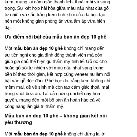
kem, mang lại cảm giác thanh lịch, thoải mái và sang
trọng. Sự kết hợp hài hòa giữa màu nâu nhạt của gỗ
tự nhiên và sắc trắng kem tinh khôi của da bọc tạo
nên một không gian phòng ăn vừa ấm áp vừa hiện
đại.
Ưu điểm nổi bật của mẫu bàn ăn đẹp 10 ghế
Một
mẫu bàn ăn đẹp 10 ghế
không chỉ mang đến
sự tiện nghi cho gia đình đông thành viên mà còn
giúp gia chủ thể hiện gu thẩm mỹ tinh tế. Gỗ óc chó
hoặc gỗ sồi tự nhiên với màu nâu nhạt sang trọng,
bền bỉ theo thời gian, kết hợp cùng veneer nu làm nổi
bật vân gỗ độc đáo. Ghế bọc da trắng kem không chỉ
mềm mại, dễ vệ sinh mà còn tạo cảm giác thoải mái
trong suốt bữa ăn. Tất cả những chi tiết này hòa
quyện, mang đến một bộ bàn ăn hoàn hảo cả về
công năng lẫn giá trị thẩm mỹ.
Mẫu bàn ăn đẹp 10 ghế – không gian kết nối
yêu thương
Một
mẫu bàn ăn đẹp 10 ghế
không chỉ dừng lại ở