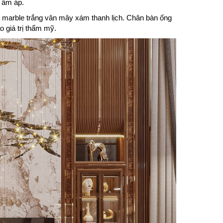
à ấm áp.
đá marble trắng vân mây xám thanh lịch. Chân bàn ống
o giá trị thẩm mỹ.