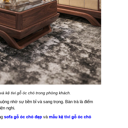
và kệ tivi gỗ óc chó trong phòng khách.
ộng nhờ sự bền bỉ và sang trọng. Bàn trà là điểm
iện nghi.
ùng
sofa gỗ óc chó đẹp
và
mẫu kệ tivi gỗ óc chó