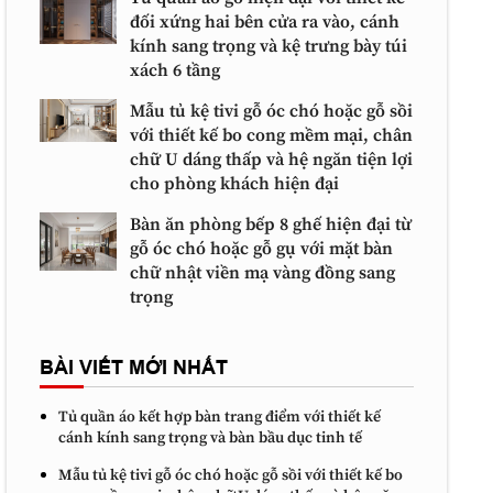
đối xứng hai bên cửa ra vào, cánh
kính sang trọng và kệ trưng bày túi
xách 6 tầng
Mẫu tủ kệ tivi gỗ óc chó hoặc gỗ sồi
với thiết kế bo cong mềm mại, chân
chữ U dáng thấp và hệ ngăn tiện lợi
cho phòng khách hiện đại
Bàn ăn phòng bếp 8 ghế hiện đại từ
gỗ óc chó hoặc gỗ gụ với mặt bàn
chữ nhật viền mạ vàng đồng sang
trọng
BÀI VIẾT MỚI NHẤT
Tủ quần áo kết hợp bàn trang điểm với thiết kế
cánh kính sang trọng và bàn bầu dục tinh tế
Mẫu tủ kệ tivi gỗ óc chó hoặc gỗ sồi với thiết kế bo