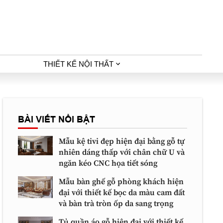
THIẾT KẾ NỘI THẤT
BÀI VIẾT NỔI BẬT
Mẫu kệ tivi đẹp hiện đại bằng gỗ tự
nhiên dáng thấp với chân chữ U và
ngăn kéo CNC họa tiết sóng
Mẫu bàn ghế gỗ phòng khách hiện
đại với thiết kế bọc da màu cam đất
và bàn trà tròn ốp da sang trọng
Tủ quần áo gỗ hiện đại với thiết kế