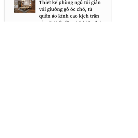
Thiết kế phòng ngủ tối giản
với giường gỗ óc chó, tủ
quần áo kính cao kịch trần
và nội thất đồng bộ hiện đại
Mẫu tủ kệ tivi gỗ óc chó
hoặc gỗ sồi với thiết kế bo
cong mềm mại, chân chữ U
dáng thấp và hệ ngăn tiện
lợi cho phòng khách hiện
đại
BÀI VIẾT MỚI NHẤT
Tủ quần áo kết hợp bàn trang điểm với
thiết kế cánh kính sang trọng và bàn bầu
dục tinh tế
Mẫu tủ kệ tivi gỗ óc chó hoặc gỗ sồi với
thiết kế bo cong mềm mại, chân chữ U
dáng thấp và hệ ngăn tiện lợi cho phòng