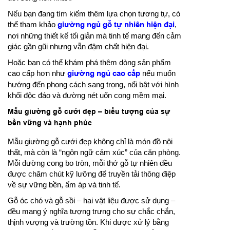
Nếu bạn đang tìm kiếm thêm lựa chọn tương tự, có
thể tham khảo
giường ngủ gỗ tự nhiên hiện đại
,
nơi những thiết kế tối giản mà tinh tế mang đến cảm
giác gần gũi nhưng vẫn đậm chất hiện đại.
Hoặc bạn có thể khám phá thêm dòng sản phẩm
cao cấp hơn như
giường ngủ cao cấp
nếu muốn
hướng đến phong cách sang trọng, nổi bật với hình
khối độc đáo và đường nét uốn cong mềm mại.
Mẫu giường gỗ cưới đẹp – biểu tượng của sự
bền vững và hạnh phúc
Mẫu giường gỗ cưới đẹp không chỉ là món đồ nội
thất, mà còn là “ngôn ngữ cảm xúc” của căn phòng.
Mỗi đường cong bo tròn, mỗi thớ gỗ tự nhiên đều
được chăm chút kỹ lưỡng để truyền tải thông điệp
về sự vững bền, ấm áp và tinh tế.
Gỗ óc chó và gỗ sồi – hai vật liệu được sử dụng –
đều mang ý nghĩa tượng trưng cho sự chắc chắn,
thịnh vượng và trường tồn. Khi được xử lý bằng