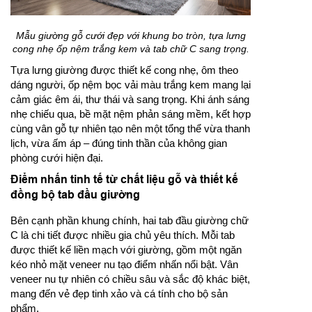
Mẫu giường gỗ cưới đẹp với khung bo tròn, tựa lưng
cong nhẹ ốp nệm trắng kem và tab chữ C sang trọng.
Tựa lưng giường được thiết kế cong nhẹ, ôm theo
dáng người, ốp nệm bọc vải màu trắng kem mang lại
cảm giác êm ái, thư thái và sang trọng. Khi ánh sáng
nhẹ chiếu qua, bề mặt nệm phản sáng mềm, kết hợp
cùng vân gỗ tự nhiên tạo nên một tổng thể vừa thanh
lịch, vừa ấm áp – đúng tinh thần của không gian
phòng cưới hiện đại.
Điểm nhấn tinh tế từ chất liệu gỗ và thiết kế
đồng bộ tab đầu giường
Bên cạnh phần khung chính, hai tab đầu giường chữ
C là chi tiết được nhiều gia chủ yêu thích. Mỗi tab
được thiết kế liền mạch với giường, gồm một ngăn
kéo nhỏ mặt veneer nu tạo điểm nhấn nổi bật. Vân
veneer nu tự nhiên có chiều sâu và sắc độ khác biệt,
mang đến vẻ đẹp tinh xảo và cá tính cho bộ sản
phẩm.