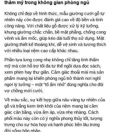
thẩm mỹ trong không gian phòng ngủ
Không chỉ đẹp về hình thức, mẫu giường cưới gỗ tự
nhiên này còn được đánh giá cao về độ bền và tính
công năng. Với chất liệu gỗ được xử lý kỹ lưỡng,
khung giường chắc chắn, bề mặt phẳng, chống cong
vênh và ẩm mốc, giúp kéo dài tuổi thọ sử dụng. Mặt
giường thiết kế thoáng khí, dễ vệ sinh và tương thích
với nhiều loại nệm cao cấp khác nhau.
Phần tựa lưng cong nhẹ không chỉ tăng tính thẩm
mỹ mà còn hỗ trợ tối đa tư thế ngồi dựa đọc sách,
xem phim hay thư giãn. Cảm giác thoải mái mà sản
phẩm mang lại khiến phòng ngủ trở thành nơi nghỉ
ngơi lý tưởng – một “tổ ấm nhỏ” đúng nghĩa cho đôi
vợ chồng mới cưới.
Về màu sắc, sự kết hợp giữa nâu vàng tự nhiên của
gỗ và trắng kem tinh khôi của nệm mang lại cảm
giác cân bằng, vừa ấm áp, vừa nhẹ nhàng. Cách
phối màu này còn có ý nghĩa phong thủy tốt, tượng
trưng cho sự hòa hợp và hạnh phúc bền lâu trong
đời sống hôn nhân.