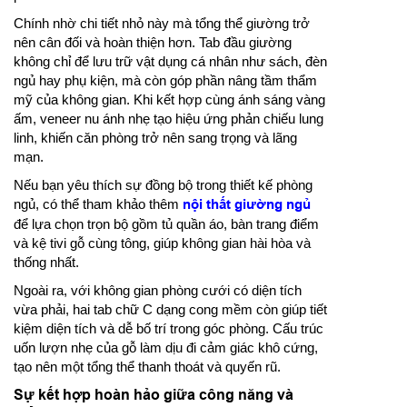
Chính nhờ chi tiết nhỏ này mà tổng thể giường trở
nên cân đối và hoàn thiện hơn. Tab đầu giường
không chỉ để lưu trữ vật dụng cá nhân như sách, đèn
ngủ hay phụ kiện, mà còn góp phần nâng tầm thẩm
mỹ của không gian. Khi kết hợp cùng ánh sáng vàng
ấm, veneer nu ánh nhẹ tạo hiệu ứng phản chiếu lung
linh, khiến căn phòng trở nên sang trọng và lãng
mạn.
Nếu bạn yêu thích sự đồng bộ trong thiết kế phòng
ngủ, có thể tham khảo thêm
nội thất giường ngủ
để lựa chọn trọn bộ gồm tủ quần áo, bàn trang điểm
và kệ tivi gỗ cùng tông, giúp không gian hài hòa và
thống nhất.
Ngoài ra, với không gian phòng cưới có diện tích
vừa phải, hai tab chữ C dạng cong mềm còn giúp tiết
kiệm diện tích và dễ bố trí trong góc phòng. Cấu trúc
uốn lượn nhẹ của gỗ làm dịu đi cảm giác khô cứng,
tạo nên một tổng thể thanh thoát và quyến rũ.
Sự kết hợp hoàn hảo giữa công năng và