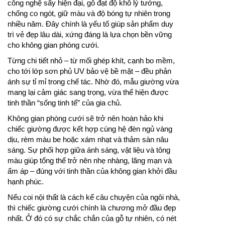
công nghệ sấy hiện đại, gỗ đạt độ khô lý tưởng,
chống co ngót, giữ màu và độ bóng tự nhiên trong
nhiều năm. Đây chính là yếu tố giúp sản phẩm duy
trì vẻ đẹp lâu dài, xứng đáng là lựa chọn bền vững
cho không gian phòng cưới.
Từng chi tiết nhỏ – từ mối ghép khít, cạnh bo mềm,
cho tới lớp sơn phủ UV bảo vệ bề mặt – đều phản
ánh sự tỉ mỉ trong chế tác. Nhờ đó, mẫu giường vừa
mang lại cảm giác sang trọng, vừa thể hiện được
tinh thần “sống tinh tế” của gia chủ.
Không gian phòng cưới sẽ trở nên hoàn hảo khi
chiếc giường được kết hợp cùng hệ đèn ngủ vàng
dịu, rèm màu be hoặc xám nhạt và thảm sàn nâu
sáng. Sự phối hợp giữa ánh sáng, vật liệu và tông
màu giúp tổng thể trở nên nhẹ nhàng, lãng mạn và
ấm áp – đúng với tinh thần của không gian khởi đầu
hạnh phúc.
Nếu coi nội thất là cách kể câu chuyện của ngôi nhà,
thì chiếc giường cưới chính là chương mở đầu đẹp
nhất. Ở đó có sự chắc chắn của gỗ tự nhiên, có nét