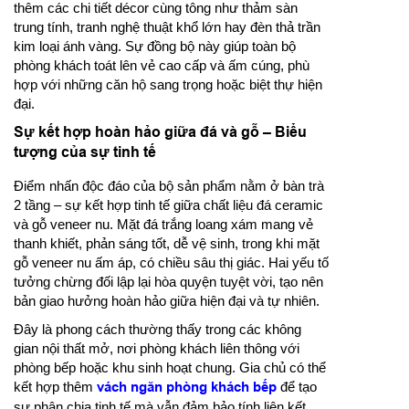
thêm các chi tiết décor cùng tông như thảm sàn
trung tính, tranh nghệ thuật khổ lớn hay đèn thả trần
kim loại ánh vàng. Sự đồng bộ này giúp toàn bộ
phòng khách toát lên vẻ cao cấp và ấm cúng, phù
hợp với những căn hộ sang trọng hoặc biệt thự hiện
đại.
Sự kết hợp hoàn hảo giữa đá và gỗ – Biểu
tượng của sự tinh tế
Điểm nhấn độc đáo của bộ sản phẩm nằm ở bàn trà
2 tầng – sự kết hợp tinh tế giữa chất liệu đá ceramic
và gỗ veneer nu. Mặt đá trắng loang xám mang vẻ
thanh khiết, phản sáng tốt, dễ vệ sinh, trong khi mặt
gỗ veneer nu ấm áp, có chiều sâu thị giác. Hai yếu tố
tưởng chừng đối lập lại hòa quyện tuyệt vời, tạo nên
bản giao hưởng hoàn hảo giữa hiện đại và tự nhiên.
Đây là phong cách thường thấy trong các không
gian nội thất mở, nơi phòng khách liên thông với
phòng bếp hoặc khu sinh hoạt chung. Gia chủ có thể
kết hợp thêm
vách ngăn phòng khách bếp
để tạo
sự phân chia tinh tế mà vẫn đảm bảo tính liên kết