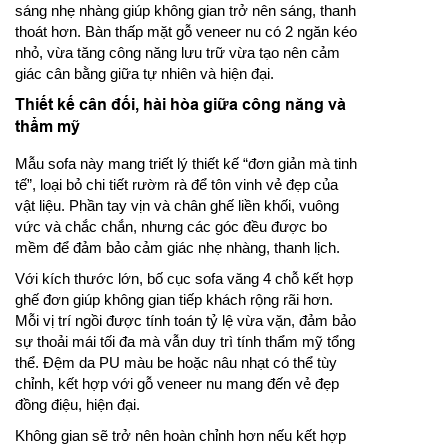
sáng nhẹ nhàng giúp không gian trở nên sáng, thanh
thoát hơn. Bàn thấp mặt gỗ veneer nu có 2 ngăn kéo
nhỏ, vừa tăng công năng lưu trữ vừa tạo nên cảm
giác cân bằng giữa tự nhiên và hiện đại.
Thiết kế cân đối, hài hòa giữa công năng và
thẩm mỹ
Mẫu sofa này mang triết lý thiết kế “đơn giản mà tinh
tế”, loại bỏ chi tiết rườm rà để tôn vinh vẻ đẹp của
vật liệu. Phần tay vịn và chân ghế liền khối, vuông
vức và chắc chắn, nhưng các góc đều được bo
mềm để đảm bảo cảm giác nhẹ nhàng, thanh lịch.
Với kích thước lớn, bố cục sofa văng 4 chỗ kết hợp
ghế đơn giúp không gian tiếp khách rộng rãi hơn.
Mỗi vị trí ngồi được tính toán tỷ lệ vừa vặn, đảm bảo
sự thoải mái tối đa mà vẫn duy trì tính thẩm mỹ tổng
thể. Đệm da PU màu be hoặc nâu nhạt có thể tùy
chỉnh, kết hợp với gỗ veneer nu mang đến vẻ đẹp
đồng điệu, hiện đại.
Không gian sẽ trở nên hoàn chỉnh hơn nếu kết hợp