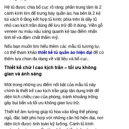
Hệ tủ được chia bố cục rõ ràng: phần trung tâm là 2
cánh kính lớn để trưng bày quần áo; hai bên là 2 kệ
túi xách 6 tầng kết hợp tủ kính; phía trên là dãy tủ
nhỏ cao kịch trần dùng để lưu trữ đồ ít dùng. Viền gỗ
veneer nu màu nâu sáng quanh kệ tạo điểm nhấn
tinh tế và đậm chất thẩm mỹ.
Nếu bạn muốn tìm hiểu thêm các mẫu tủ tương tự,
có thể tham khảo
thiết kế tủ quần áo hiện đại
để có
thêm lựa chọn đa dạng về vật liệu và bố cục.
Thiết kế chữ I cao kịch trần – tối ưu không
gian và ánh sáng
Một trong những ưu điểm nổi bật của mẫu tủ này
chính là thiết kế cao kịch trần giúp tận dụng triệt để
diện tích chiều cao của phòng, tránh khoảng trống
gây bụi bẩn và tối ưu không gian lưu trữ.
Thiết kế âm tường giúp tủ hòa vào tổng thể phòng
ngủ, đặc biệt phù hợp với những căn hộ hiện đại, nơi
diện tích được tính toán kỹ lưỡng. Cánh tủ kính