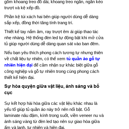
gồm khoang treo đồ dài, khoang treo ngắn, ngăn kéo
trượt và kệ xếp đồ.
Phần kệ túi xách hai bên giúp người dùng dễ dàng
sắp xếp, đồng thời tăng tính trang trí.
Thiết kế tay nắm âm, ray trượt êm ái giúp thao tác
nhẹ nhàng. Hệ thống đèn led tự động bật khi mở cửa
tủ giúp người dùng dễ dàng quan sát vào ban đêm.
Nếu bạn yêu thích phong cách tương tự nhưng thiên
về chất liệu tự nhiên, có thể xem
tủ quần áo gỗ tự
nhiên hiện đại
để cảm nhận sự khác biệt giữa gỗ
công nghiệp và gỗ tự nhiên trong cùng phong cách
thiết kế hiện đại.
Sự hòa quyện giữa vật liệu, ánh sáng và bố
cục
Sự kết hợp hài hòa giữa các vật liệu khác nhau là
yếu tố giúp tủ quần áo này trở nên nổi bật. Gỗ
laminate nâu đậm, kính trong suốt, viền veneer nu và
ánh sáng vàng từ đèn led tạo nên sự giao hòa giữa
ấm và lạnh, tự nhiên và hiện đại.