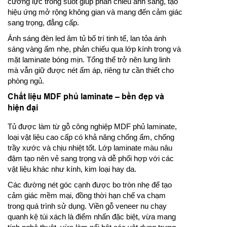
cường lực trong suốt giúp phản chiếu ánh sáng, tạo
hiệu ứng mở rộng không gian và mang đến cảm giác
sang trọng, đẳng cấp.
Ánh sáng đèn led âm tủ bố trí tinh tế, lan tỏa ánh
sáng vàng ấm nhẹ, phản chiếu qua lớp kính trong và
mặt laminate bóng mịn. Tổng thể trở nên lung linh
mà vẫn giữ được nét ấm áp, riêng tư cần thiết cho
phòng ngủ.
Chất liệu MDF phủ laminate – bền đẹp và
hiện đại
Tủ được làm từ gỗ công nghiệp MDF phủ laminate,
loại vật liệu cao cấp có khả năng chống ẩm, chống
trầy xước và chịu nhiệt tốt. Lớp laminate màu nâu
đậm tạo nên vẻ sang trọng và dễ phối hợp với các
vật liệu khác như kính, kim loại hay da.
Các đường nét góc cạnh được bo tròn nhẹ để tạo
cảm giác mềm mại, đồng thời hạn chế va chạm
trong quá trình sử dụng. Viền gỗ veneer nu chạy
quanh kệ túi xách là điểm nhấn đặc biệt, vừa mang