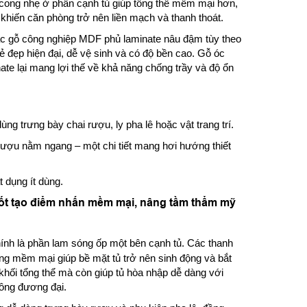
 kế cong nhẹ ở phần cạnh tủ giúp tổng thể mềm mại hơn,
 khiến căn phòng trở nên liền mạch và thanh thoát.
ặc gỗ công nghiệp MDF phủ laminate nâu đậm tùy theo
vẻ đẹp hiện đại, dễ vệ sinh và có độ bền cao. Gỗ óc
ate lại mang lợi thế về khả năng chống trầy và độ ổn
ùng trưng bày chai rượu, ly pha lê hoặc vật trang trí.
 rượu nằm ngang – một chi tiết mang hơi hướng thiết
 dụng ít dùng.
uốt tạo điểm nhấn mềm mại, nâng tầm thẩm mỹ
ính là phần lam sóng ốp một bên cạnh tủ. Các thanh
ng mềm mại giúp bề mặt tủ trở nên sinh động và bắt
h khối tổng thể mà còn giúp tủ hòa nhập dễ dàng với
Đông đương đại.