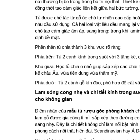
nơi thường bị bỏ trống trong bố trí nội thất. Thiết
đồng thời tạo cảm giác liên kết giữa hai bức tường,
Tủ được chế tác từ gỗ óc chó tự nhiên cao cấp ho
nhu cầu sử dụng. Cả hai loại vật liệu đều mang lại 
chó tạo cảm giác ấm áp, sang trọng; trong khi lamin
định bề mặt.
Phần thân tủ chia thành 3 khu vực rõ ràng:
Phía trên: Tủ 2 cánh kính trong suốt với 3 tầng kệ, d
Khu giữa: Hộc tủ chia ô nhỏ giúp sắp xếp các chai
kế châu Âu, vừa tiện dụng vừa thẩm mỹ.
Phía dưới: Tủ 2 cánh gỗ kín đáo, phù hợp để cất vật
Lam sóng cong nhẹ và chi tiết kính trong s
cho không gian
Điểm nhấn của
mẫu tủ rượu góc phòng khách
ch
lam gỗ được gia công tỉ mỉ, sắp xếp theo đường co
sáng nhẹ. Đây là chi tiết không chỉ làm nổi bật hìn
phong cách nội thất hiện đại, Scandinavian hay Á 