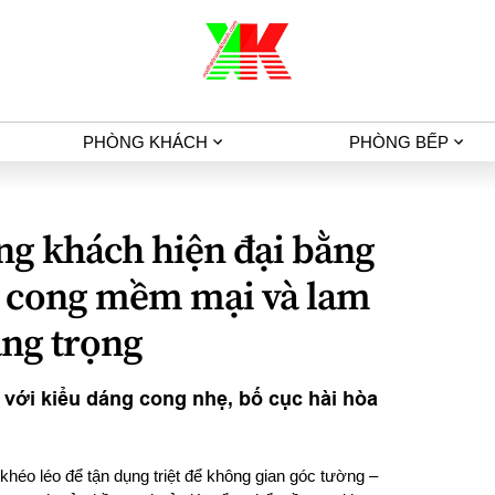
PHÒNG KHÁCH
PHÒNG BẾP
ng khách hiện đại bằng
kế cong mềm mại và lam
ang trọng
với kiểu dáng cong nhẹ, bố cục hài hòa
khéo léo để tận dụng triệt để không gian góc tường –