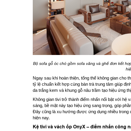
Bộ sofa gỗ óc chó gồm sofa văng và ghế đơn kết hợp 
hiệ
Ngay sau khi hoàn thiện, tổng thể không gian cho thấ
tỷ lệ chuẩn kết hợp cùng bàn trà trung tâm giúp đị
da trắng kem và khung gỗ nâu trầm tạo hiệu ứng t
Không gian tivi trở thành điểm nhấn nổi bật với h
sáng, bề mặt này tạo hiệu ứng sang trọng, góp phầ
Đây cũng là xu hướng được ứng dụng nhiều trong c
hiện nay.
Kệ tivi và vách ốp OnyX – điểm nhấn công 