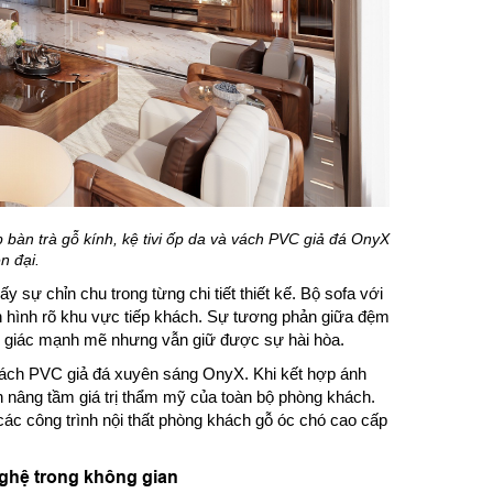
bàn trà gỗ kính, kệ tivi ốp da và vách PVC giả đá OnyX
n đại.
y sự chỉn chu trong từng chi tiết thiết kế. Bộ sofa với
nh hình rõ khu vực tiếp khách. Sự tương phản giữa đệm
hị giác mạnh mẽ nhưng vẫn giữ được sự hài hòa.
ệ vách PVC giả đá xuyên sáng OnyX. Khi kết hợp ánh
n nâng tầm giá trị thẩm mỹ của toàn bộ phòng khách.
ác công trình nội thất phòng khách gỗ óc chó cao cấp
nghệ trong không gian