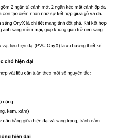
ục gồm 2 ngăn tủ cánh mở, 2 ngăn kéo mặt cánh ốp da
 mà còn tạo điểm nhấn nhờ sự kết hợp giữa gỗ và da.
sáng OnyX là chi tiết mang tính đột phá. Khi kết hợp
g ánh sáng mềm mại, giúp không gian trở nên sang
à vật liệu hiện đại (PVC OnyX) là xu hướng thiết kế
óc chó hiện đại
ợp vật liệu cần tuân theo một số nguyên tắc:
độ nặng
ắng, kem, xám)
 cân bằng giữa hiện đại và sang trọng, tránh cảm
 sống hiện đại