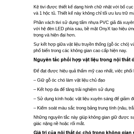
Kệ tivi được thiết kế dạng hình chữ nhật với bố c
và 1 hộc tủ. Thiết kế này không chỉ tối ưu lưu trữ
Phần vách tivi sử dụng tấm nhựa PVC giả đá xuyên 
với hệ đèn LED phía sau, bề mặt OnyX tạo hiệu ứn
trọng và hiện đại hơn.
Sự kết hợp giữa vật liệu truyền thống (gỗ óc chó) v
phổ biến trong các không gian cao cấp hiện nay.
Nguyên tắc phối hợp vật liệu trong nội thất 
Để đạt được hiệu quả thẩm mỹ cao nhất, việc phối h
– Giữ gỗ óc chó làm vật liệu chủ đạo
– Kết hợp da để tăng trải nghiệm sử dụng
– Sử dụng kính hoặc vật liệu xuyên sáng để giảm 
– Kiểm soát màu sắc trong bảng trung tính (nâu, tr
Những nguyên tắc này giúp không gian giữ được sự
giác nặng nề hoặc rối mắt.
Giá trị của nội thất óc chó trong không gian