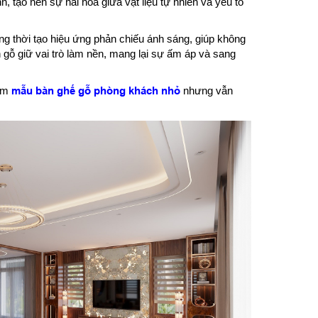
h, tạo nên sự hài hòa giữa vật liệu tự nhiên và yếu tố
g thời tạo hiệu ứng phản chiếu ánh sáng, giúp không
n gỗ giữ vai trò làm nền, mang lại sự ấm áp và sang
iếm
mẫu bàn ghế gỗ phòng khách nhỏ
nhưng vẫn