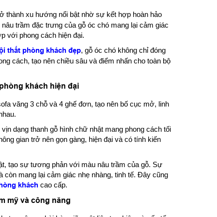
ở thành xu hướng nổi bật nhờ sự kết hợp hoàn hảo
ne nâu trầm đặc trưng của gỗ óc chó mang lại cảm giác
p với phong cách hiện đại.
ội thất phòng khách đẹp
, gỗ óc chó không chỉ đóng
phong cách, tạo nên chiều sâu và điểm nhấn cho toàn bộ
 phòng khách hiện đại
ofa văng 3 chỗ và 4 ghế đơn, tạo nên bố cục mở, linh
nhau.
y vịn dạng thanh gỗ hình chữ nhật mang phong cách tối
g gian trở nên gọn gàng, hiện đại và có tính kiến
t, tạo sự tương phản với màu nâu trầm của gỗ. Sự
 còn mang lại cảm giác nhẹ nhàng, tinh tế. Đây cũng
hòng khách
cao cấp.
hẩm mỹ và công năng