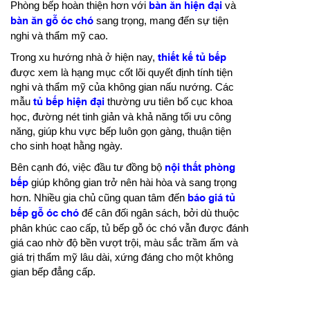
Phòng bếp hoàn thiện hơn với
bàn ăn hiện đại
và
bàn ăn gỗ óc chó
sang trọng, mang đến sự tiện
nghi và thẩm mỹ cao.
Trong xu hướng nhà ở hiện nay,
thiết kế tủ bếp
được xem là hạng mục cốt lõi quyết định tính tiện
nghi và thẩm mỹ của không gian nấu nướng. Các
mẫu
tủ bếp hiện đại
thường ưu tiên bố cục khoa
học, đường nét tinh giản và khả năng tối ưu công
năng, giúp khu vực bếp luôn gọn gàng, thuận tiện
cho sinh hoạt hằng ngày.
Bên cạnh đó, việc đầu tư đồng bộ
nội thất phòng
bếp
giúp không gian trở nên hài hòa và sang trọng
hơn. Nhiều gia chủ cũng quan tâm đến
báo giá tủ
bếp gỗ óc chó
để cân đối ngân sách, bởi dù thuộc
phân khúc cao cấp, tủ bếp gỗ óc chó vẫn được đánh
giá cao nhờ độ bền vượt trội, màu sắc trầm ấm và
giá trị thẩm mỹ lâu dài, xứng đáng cho một không
gian bếp đẳng cấp.