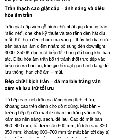
Trần thạch cao giật cấp – ánh sáng và điều
hòa âm trần
Trần giật cấp viền gỗ hình chữ nhật giúp khung trần
“sắc nét”, che khe kỹ thuật và tạo rãnh đèn hắt dịu
mắt. Kết hợp đèn chùm mạ vàng – thủy tinh tia nước
trên bàn ăn làm điểm nhấn; bổ sung đèn downlight
3000–3500K dọc mặt bếp để không đổ bóng khi thao
tác. Điều hòa âm trần bố trí tránh thổi trực tiếp vào
bếp nấu và bàn ăn; khe gió hồi đặt gần hành lang để
lưu thông, hạn chế ẩm – mùi.
Bếp chữ I kịch trần – đá marble trắng vân
xám và lưu trữ tối ưu
Tủ bếp cao kịch trần gia tăng dung tích chứa,
khoang cao trên dành cho đồ ít dùng. Mặt bàn –
tường bếp ốp đá marble nhân tạo trắng vân mây
xám tạo nền sáng, sạch, dễ lau. Cao độ mặt bàn
860–900 mm; tủ dưới sâu 600 mm; tủ trên sâu 320–
350 mm; khoảng 600–700 mm từ mặt bàn tới đáy tủ