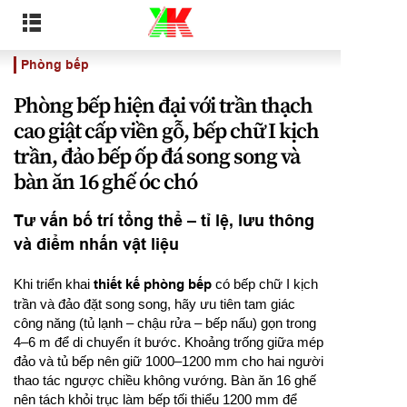
Phòng bếp
Phòng bếp hiện đại với trần thạch
cao giật cấp viền gỗ, bếp chữ I kịch
trần, đảo bếp ốp đá song song và
bàn ăn 16 ghế óc chó
Tư vấn bố trí tổng thể – tỉ lệ, lưu thông
và điểm nhấn vật liệu
Khi triển khai
thiết kế phòng bếp
có bếp chữ I kịch
trần và đảo đặt song song, hãy ưu tiên tam giác
công năng (tủ lạnh – chậu rửa – bếp nấu) gọn trong
4–6 m để di chuyển ít bước. Khoảng trống giữa mép
đảo và tủ bếp nên giữ 1000–1200 mm cho hai người
thao tác ngược chiều không vướng. Bàn ăn 16 ghế
nên tách khỏi trục làm bếp tối thiểu 1200 mm để