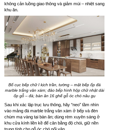
không cản luồng giao thông và giảm mùi – nhiệt sang
khu ăn.
Bố cục bếp chữ I kịch trần, tường – mặt bếp ốp đá
marble trắng vân xám; đảo bếp hình hộp chữ nhật dài
ốp gỗ – đá; bàn ăn 16 ghế gỗ óc chó nâu gụ
Sau khi xác lập trục lưu thông, hãy “neo” tầm nhìn
vào mảng đá marble trắng vân xám ở bếp và đèn
chùm mạ vàng tại bàn ăn; dùng rèm xuyên sáng ở
khu cửa kính liền kề để cân bằng độ chói, giữ nền
trung tính cho gỗ óc chó nổi vân.