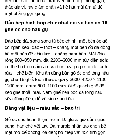
trên để thao tác thoải mái. Nên tích hợp thùng gạo,
tháp gia vị, ray giảm chấn và hệ hút mùi âm tủ để
mặt phẳng gọn gàng.
Đảo bếp hình hộp chữ nhật dài và bàn ăn 16
ghế óc chó nâu gụ
Đảo bếp đặt song song tủ bếp chính, một bên ốp gỗ
có ngăn kéo (dao – thớt – khăn), một bên ốp đá đồng
bộ mặt bàn để chịu lực – chống bám bẩn. Mặt đảo
rộng 800–950 mm, dài 2200–3000 mm tùy diện tích;
có thể bố trí ổ cắm âm và bồn rửa prep nhỏ để tách
rửa – chế biến. Khu ăn dùng bàn gỗ óc chó tông nâu
gụ cho 16 ghế: kích thước gợi ý 3600–4200 × 1100–
1200 mm; chừa 900–1100 mm lối đi quanh ghế để
kéo ghế thoải mái. Nệm ghế nên bọc da tông nâu
sữa đồng điệu, dễ vệ sinh sau bữa.
Bảng vật liệu – màu sắc – bảo trì
Gỗ óc chó hoàn thiện mờ 5–10 gloss giữ cảm giác
sang, hạn chế vết tay. Đá marble nhân tạo chọn bề
mặt mờ để chống lóa đèn; bo mép vát 45° tinh gọn.