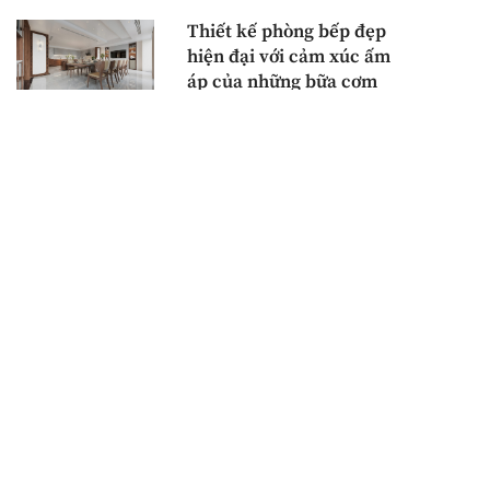
Thiết kế phòng bếp đẹp
hiện đại với cảm xúc ấm
áp của những bữa cơm
gia đình
Mẫu tủ bếp gỗ chữ L
hiện đại với thiết kế nhỏ
gọn, kết hợp laminate
và acrylic sang trọng
Tủ bếp có tủ rượu hiện
đại – không gian lưu trữ
và trưng bày sang trọng
trong căn bếp