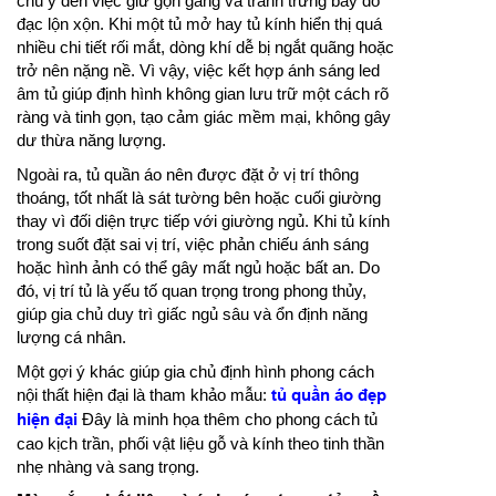
chú ý đến việc giữ gọn gàng và tránh trưng bày đồ
đạc lộn xộn. Khi một tủ mở hay tủ kính hiển thị quá
nhiều chi tiết rối mắt, dòng khí dễ bị ngắt quãng hoặc
trở nên nặng nề. Vì vậy, việc kết hợp ánh sáng led
âm tủ giúp định hình không gian lưu trữ một cách rõ
ràng và tinh gọn, tạo cảm giác mềm mại, không gây
dư thừa năng lượng.
Ngoài ra, tủ quần áo nên được đặt ở vị trí thông
thoáng, tốt nhất là sát tường bên hoặc cuối giường
thay vì đối diện trực tiếp với giường ngủ. Khi tủ kính
trong suốt đặt sai vị trí, việc phản chiếu ánh sáng
hoặc hình ảnh có thể gây mất ngủ hoặc bất an. Do
đó, vị trí tủ là yếu tố quan trọng trong phong thủy,
giúp gia chủ duy trì giấc ngủ sâu và ổn định năng
lượng cá nhân.
Một gợi ý khác giúp gia chủ định hình phong cách
nội thất hiện đại là tham khảo mẫu:
tủ quần áo đẹp
hiện đại
Đây là minh họa thêm cho phong cách tủ
cao kịch trần, phối vật liệu gỗ và kính theo tinh thần
nhẹ nhàng và sang trọng.