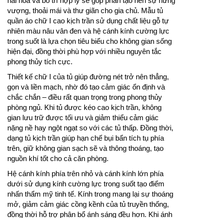
hài hòa và bố trí hợp lý sẽ góp phần tạo nên sự hưng
vượng, thoải mái và thư giãn cho gia chủ. Mẫu tủ
quần áo chữ I cao kịch trần sử dụng chất liệu gỗ tự
nhiên màu nâu vân đen và hệ cánh kính cường lực
trong suốt là lựa chọn tiêu biểu cho không gian sống
hiện đại, đồng thời phù hợp với nhiều nguyên tắc
phong thủy tích cực.
Thiết kế chữ I của tủ giúp đường nét trở nên thẳng,
gọn và liền mạch, nhờ đó tạo cảm giác ổn định và
chắc chắn – điều rất quan trọng trong phong thủy
phòng ngủ. Khi tủ được kéo cao kịch trần, không
gian lưu trữ được tối ưu và giảm thiểu cảm giác
nặng nề hay ngột ngạt so với các tủ thấp. Đồng thời,
dạng tủ kịch trần giúp hạn chế bụi bẩn tích tụ phía
trên, giữ không gian sạch sẽ và thông thoáng, tạo
nguồn khí tốt cho cả căn phòng.
Hệ cánh kính phía trên nhỏ và cánh kính lớn phía
dưới sử dụng kính cường lực trong suốt tạo điểm
nhấn thẩm mỹ tinh tế. Kính trong mang lại sự thoáng
mở, giảm cảm giác cồng kềnh của tủ truyền thống,
đồng thời hỗ trợ phân bổ ánh sáng đều hơn. Khi ánh