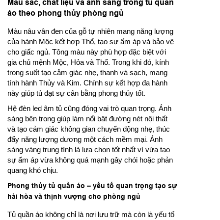
Màu sắc, chất liệu và ánh sáng trong tủ quần
áo theo phong thủy phòng ngủ
Màu nâu vân đen của gỗ tự nhiên mang năng lượng
của hành Mộc kết hợp Thổ, tạo sự ấm áp và bảo vệ
cho giấc ngủ. Tông màu này phù hợp đặc biệt với
gia chủ mệnh Mộc, Hỏa và Thổ. Trong khi đó, kính
trong suốt tạo cảm giác nhẹ, thanh và sạch, mang
tính hành Thủy và Kim. Chính sự kết hợp đa hành
này giúp tủ đạt sự cân bằng phong thủy tốt.
Hệ đèn led âm tủ cũng đóng vai trò quan trọng. Ánh
sáng bên trong giúp làm nổi bật đường nét nội thất
và tạo cảm giác không gian chuyển động nhẹ, thúc
đẩy năng lượng dương một cách mềm mại. Ánh
sáng vàng trung tính là lựa chọn tốt nhất vì vừa tạo
sự ấm áp vừa không quá mạnh gây chói hoặc phản
quang khó chịu.
Phong thủy tủ quần áo – yếu tố quan trọng tạo sự
hài hòa và thịnh vượng cho phòng ngủ
Tủ quần áo không chỉ là nơi lưu trữ mà còn là yếu tố