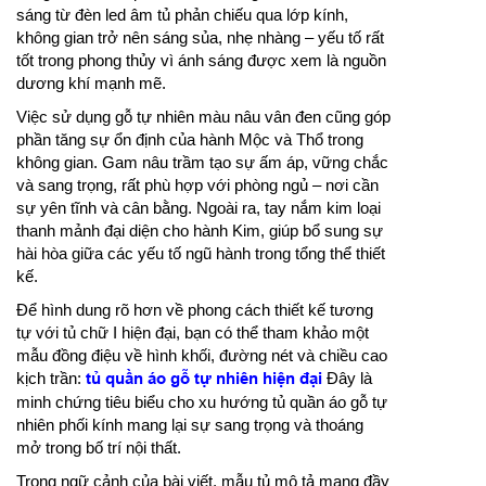
sáng từ đèn led âm tủ phản chiếu qua lớp kính,
không gian trở nên sáng sủa, nhẹ nhàng – yếu tố rất
tốt trong phong thủy vì ánh sáng được xem là nguồn
dương khí mạnh mẽ.
Việc sử dụng gỗ tự nhiên màu nâu vân đen cũng góp
phần tăng sự ổn định của hành Mộc và Thổ trong
không gian. Gam nâu trầm tạo sự ấm áp, vững chắc
và sang trọng, rất phù hợp với phòng ngủ – nơi cần
sự yên tĩnh và cân bằng. Ngoài ra, tay nắm kim loại
thanh mảnh đại diện cho hành Kim, giúp bổ sung sự
hài hòa giữa các yếu tố ngũ hành trong tổng thể thiết
kế.
Để hình dung rõ hơn về phong cách thiết kế tương
tự với tủ chữ I hiện đại, bạn có thể tham khảo một
mẫu đồng điệu về hình khối, đường nét và chiều cao
kịch trần:
tủ quần áo gỗ tự nhiên hiện đại
Đây là
minh chứng tiêu biểu cho xu hướng tủ quần áo gỗ tự
nhiên phối kính mang lại sự sang trọng và thoáng
mở trong bố trí nội thất.
Trong ngữ cảnh của bài viết, mẫu tủ mô tả mang đầy