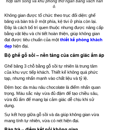
hợp lam sóng và khu phòng thờ ngăn bằng vách nan
ô.
Không gian được tổ chức theo trục đối diện: ghế
băng và bàn trà ở một phía, kệ tivi ở phía còn lại.
Đây là cách bố trí quen thuộc nhưng được nâng cấp
bằng vật liệu và chi tiết hoàn thiện, giúp không gian
đạt được tiêu chuẩn của một
thiết kế phòng khách
đẹp
hiện đại.
Bộ ghế gỗ sồi – nền tảng của cảm giác ấm áp
Ghế băng 3 chỗ bằng gỗ sồi tự nhiên là trung tâm
của khu vực tiếp khách. Thiết kế không quá phức
tạp, nhưng nhấn mạnh vào chất liệu và tỷ lệ.
Đệm bọc da màu nâu chocolate là điểm nhấn quan
trọng. Màu sắc này vừa đủ đậm để tạo chiều sâu,
vừa đủ ấm để mang lại cảm giác dễ chịu khi sử
dụng.
Sự kết hợp giữa gỗ sồi và da giúp không gian vừa
mang tính tự nhiên, vừa có nét hiện đại.
Bàn trà – điểm kết nối không gian