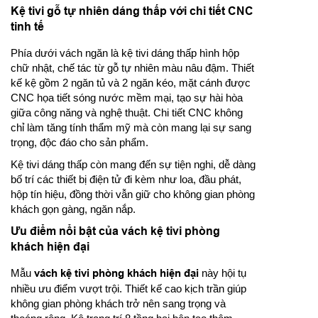
Kệ tivi gỗ tự nhiên dáng thấp với chi tiết CNC
tinh tế
Phía dưới vách ngăn là kệ tivi dáng thấp hình hộp
chữ nhật, chế tác từ gỗ tự nhiên màu nâu đậm. Thiết
kế kệ gồm 2 ngăn tủ và 2 ngăn kéo, mặt cánh được
CNC họa tiết sóng nước mềm mại, tạo sự hài hòa
giữa công năng và nghệ thuật. Chi tiết CNC không
chỉ làm tăng tính thẩm mỹ mà còn mang lại sự sang
trọng, độc đáo cho sản phẩm.
Kệ tivi dáng thấp còn mang đến sự tiện nghi, dễ dàng
bố trí các thiết bị điện tử đi kèm như loa, đầu phát,
hộp tín hiệu, đồng thời vẫn giữ cho không gian phòng
khách gọn gàng, ngăn nắp.
Ưu điểm nổi bật của vách kệ tivi phòng
khách hiện đại
Mẫu
vách kệ tivi phòng khách hiện đại
này hội tụ
nhiều ưu điểm vượt trội. Thiết kế cao kịch trần giúp
không gian phòng khách trở nên sang trọng và