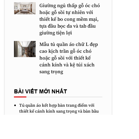
Giường ngủ thấp gỗ óc chó
hoặc gỗ sồi tự nhiên với
thiết kế bo cong mềm mại,
tựa đầu bọc da và tab đầu
giường tiện lợi
Mẫu tủ quần áo chữ L đẹp
cao kịch trần gỗ óc chó
hoặc gỗ sồi với thiết kế
cánh kính và kệ túi xách
sang trọng
BÀI VIẾT MỚI NHẤT
Tủ quần áo kết hợp bàn trang điểm với
thiết kế cánh kính sang trọng và bàn bầu
dục tinh tế
Mẫu tủ kệ tivi gỗ óc chó hoặc gỗ sồi với
thiết kế bo cong mềm mại, chân chữ U