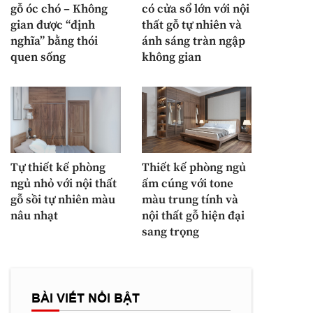
gỗ óc chó – Không
có cửa sổ lớn với nội
gian được “định
thất gỗ tự nhiên và
nghĩa” bằng thói
ánh sáng tràn ngập
quen sống
không gian
Tự thiết kế phòng
Thiết kế phòng ngủ
ngủ nhỏ với nội thất
ấm cúng với tone
gỗ sồi tự nhiên màu
màu trung tính và
nâu nhạt
nội thất gỗ hiện đại
sang trọng
BÀI VIẾT NỔI BẬT