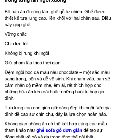
trong từng lần ngồi xuống
Bộ bàn ăn đi cùng tám ghế gỗ tự nhiên. Ghế được
thiết kế tựa lưng cao, liền khối với hai chân sau. Điều
này giúp ghế:
Vững chắc
Chịu lực tốt
Không bị rung khi ngồi
Giữ phom lâu theo thời gian
Đệm ngồi bọc da màu nâu chocolate – một sắc màu
sang trọng, bền và dễ vệ sinh. Khi chạm vào, bạn sẽ
cảm nhận độ mềm nhẹ, êm ái, rất thích hợp cho
những bữa ăn kéo dài hoặc những buổi tụ họp gia
đình.
Tựa lưng cao còn giúp giữ dáng đẹp khi ngồi. Với gia
đình đề cao sự chỉn chu, đây là lựa chọn hoàn hảo.
Không gian phòng ăn có thể kết hợp cùng các mẫu
tham khảo như
ghế sofa gỗ đơn giản
để tạo sự
đồng nhất về gỗ và da trong tổng thể nội thất.