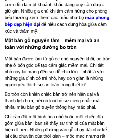
cơm đều là một khoảnh khắc đáng quý cần được
giữ gìn. Nhiều gia chủ khi tìm cảm hứng cho phòng
bếp thường xem thêm các mẫu như bộ
mẫu phòng
bếp đẹp hiện đại
để hiểu cách dung hòa giữa cảm
xúc và thẩm mỹ.
Mặt bàn gỗ nguyên tấm – mềm mại và an
toàn với những đường bo tròn
Mặt bàn được làm từ gỗ óc chó nguyên khối, bo tròn
nhẹ ở bốn góc để tạo cảm giác mềm mại. Chi tiết
nhỏ này lại mang đến sự dễ chịu lớn – nhất là với
những gia đình có trẻ nhỏ, hay đơn giản là những
người yêu thích sự an toàn trong thiết kế.
Bo tròn còn khiến chiếc bàn trở nên hiện đại và
thanh lịch hơn, bởi nó loại bỏ sự cứng nhắc mà
nhiều mẫu bàn gỗ truyền thống hay mắc phải.
Chỉ cần đặt một bình hoa nhỏ hoặc một chiếc đĩa
gốm giữa bàn, bạn sẽ thấy sự tinh tế của mặt bàn
hiện rõ hơn. Những đường vân gỗ chạy dài như kể
lại câu chuyện của thời gian – mộc mạc nhưng rất