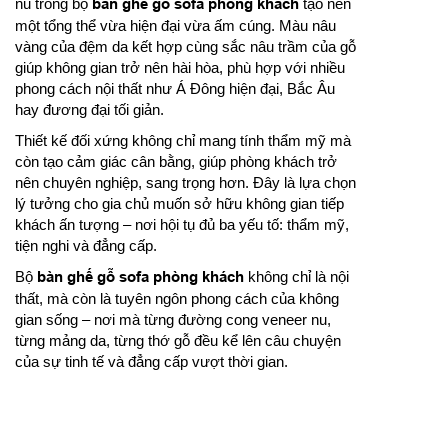
nu trong bộ
bàn ghế gỗ sofa phòng khách
tạo nên
một tổng thể vừa hiện đại vừa ấm cúng. Màu nâu
vàng của đệm da kết hợp cùng sắc nâu trầm của gỗ
giúp không gian trở nên hài hòa, phù hợp với nhiều
phong cách nội thất như Á Đông hiện đại, Bắc Âu
hay đương đại tối giản.
Thiết kế đối xứng không chỉ mang tính thẩm mỹ mà
còn tạo cảm giác cân bằng, giúp phòng khách trở
nên chuyên nghiệp, sang trọng hơn. Đây là lựa chọn
lý tưởng cho gia chủ muốn sở hữu không gian tiếp
khách ấn tượng – nơi hội tụ đủ ba yếu tố: thẩm mỹ,
tiện nghi và đẳng cấp.
Bộ
bàn ghế gỗ sofa phòng khách
không chỉ là nội
thất, mà còn là tuyên ngôn phong cách của không
gian sống – nơi mà từng đường cong veneer nu,
từng mảng da, từng thớ gỗ đều kể lên câu chuyện
của sự tinh tế và đẳng cấp vượt thời gian.