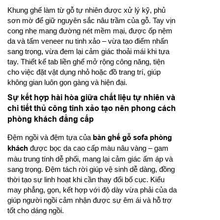
Khung ghế làm từ gỗ tự nhiên được xử lý kỹ, phủ
sơn mờ để giữ nguyên sắc nâu trầm của gỗ. Tay vịn
cong nhẹ mang đường nét mềm mại, được ốp nệm
da và tấm veneer nu tinh xảo – vừa tạo điểm nhấn
sang trọng, vừa đem lại cảm giác thoải mái khi tựa
tay. Thiết kế tab liền ghế mở rộng công năng, tiện
cho việc đặt vật dụng nhỏ hoặc đồ trang trí, giúp
không gian luôn gọn gàng và hiện đại.
Sự kết hợp hài hòa giữa chất liệu tự nhiên và
chi tiết thủ công tinh xảo tạo nên phong cách
phòng khách đẳng cấp
Đệm ngồi và đệm tựa của
bàn ghế gỗ sofa phòng
khách
được bọc da cao cấp màu nâu vàng – gam
màu trung tính dễ phối, mang lại cảm giác ấm áp và
sang trọng. Đệm tách rời giúp vệ sinh dễ dàng, đồng
thời tạo sự linh hoạt khi cần thay đổi bố cục. Kiểu
may phẳng, gọn, kết hợp với độ dày vừa phải của da
giúp người ngồi cảm nhận được sự êm ái và hỗ trợ
tốt cho dáng ngồi.