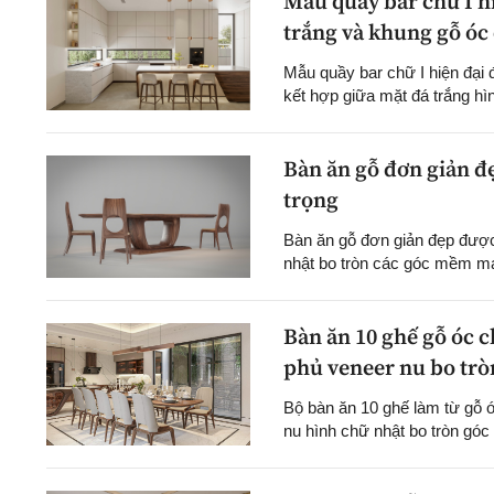
Mẫu quầy bar chữ I hi
trắng và khung gỗ óc
Mẫu quầy bar chữ I hiện đại 
kết hợp giữa mặt đá trắng hìn
Bàn ăn gỗ đơn giản đẹ
trọng
Bàn ăn gỗ đơn giản đẹp được
nhật bo tròn các góc mềm mại
Bàn ăn 10 ghế gỗ óc c
phủ veneer nu bo tròn
Bộ bàn ăn 10 ghế làm từ gỗ 
nu hình chữ nhật bo tròn góc 