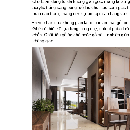
chữ L tận dụng tối đa không gian góc, mang lại sự g
acrylic trắng sáng bóng, dễ lau chùi, tạo cảm giác
màu nâu trầm, mang đến sự ấm áp, cân bằng và sa
Điểm nhấn của không gian là bộ bàn ăn mặt gỗ hình 
Ghế có thiết kế tựa lưng cong nhẹ, cutout phía dưới
chắn. Chất liệu gỗ óc chó hoặc gỗ sồi tự nhiên giúp 
không gian.