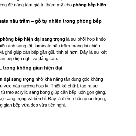
ởng để nâng tầm giá trị thẩm mỹ cho
phòng bếp hiện
inate nâu trầm – gỗ tự nhiên trong phòng bếp
phòng bếp hiện đại sang trọng
là sự phối hợp khéo
hiếu ánh sáng tốt, laminate nâu trầm mang lại chiều
à ghế giúp căn bếp gần gũi, tinh tế hơn. Đây là sự kết
an bếp tiện nghi và đẳng cấp.
 trong không gian hiện đại
n đại sang trọng
nhờ khả năng tận dụng góc không
khu vực nấu nướng hợp lý. Thiết kế chữ L tạo ra sự
n tủ treo acrylic sáng bóng giúp căn bếp luôn gọn gàng,
sự sang trọng và bền bỉ. Đây là điểm nhấn quan trọng,
g gian bếp vừa đẹp vừa tiện nghi.