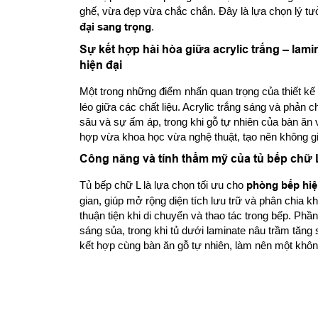
ghế, vừa đẹp vừa chắc chắn. Đây là lựa chọn lý tư
đại sang trọng
.
Sự kết hợp hài hòa giữa acrylic trắng – lam
hiện đại
Một trong những điểm nhấn quan trọng của thiết kế
léo giữa các chất liệu. Acrylic trắng sáng và phản c
sâu và sự ấm áp, trong khi gỗ tự nhiên của bàn ăn v
hợp vừa khoa học vừa nghệ thuật, tạo nên không gi
Công năng và tính thẩm mỹ của tủ bếp chữ L
Tủ bếp chữ L là lựa chọn tối ưu cho
phòng bếp hiệ
gian, giúp mở rộng diện tích lưu trữ và phân chia 
thuận tiện khi di chuyển và thao tác trong bếp. Phầ
sáng sủa, trong khi tủ dưới laminate nâu trầm tăng 
kết hợp cùng bàn ăn gỗ tự nhiên, làm nên một khôn