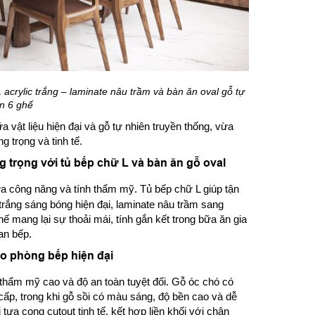
acrylic trắng – laminate nâu trầm và bàn ăn oval gỗ tự
n 6 ghế
 vật liệu hiện đại và gỗ tự nhiên truyền thống, vừa
 trọng và tinh tế.
g trọng với tủ bếp chữ L và bàn ăn gỗ oval
ữa công năng và tính thẩm mỹ. Tủ bếp chữ L giúp tận
c trắng sáng bóng hiện đại, laminate nâu trầm sang
hế mang lại sự thoải mái, tính gắn kết trong bữa ăn gia
an bếp.
ho phòng bếp hiện đại
 thẩm mỹ cao và độ an toàn tuyệt đối. Gỗ óc chó có
ấp, trong khi gỗ sồi có màu sáng, độ bền cao và dễ
tựa cong cutout tinh tế, kết hợp liền khối với chân