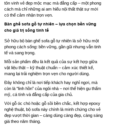
tôn vinh vẻ đẹp mộc mạc mà đẳng cấp – một phong
cách mà chỉ những ai am hiểu nội thất thật sự mới
có thể cảm nhận trọn vẹn.
Bàn ghế sofa gỗ tự nhiên – lựa chọn bền vững
cho giá trị sống tinh tế
Sở hữu bộ bàn ghế sofa gỗ tự nhiên là sở hữu một
phong cách sống: bền vững, gần gũi nhưng vẫn tinh
tế và sang trọng.
Mỗi sản phẩm đều là kết quả của sự kết hợp giữa
vật liệu thật – kỹ thuật chuẩn – cảm xúc thiết kế,
mang lại trải nghiệm trọn vẹn cho người dùng.
Đây không chỉ là nơi tiếp khách hay nghỉ ngơi, mà
còn là “linh hồn” của ngôi nhà – nơi thể hiện gu thẩm
mỹ, cá tính và đẳng cấp của gia chủ.
Với gỗ óc chó hoặc gỗ sồi bền chắc, kết hợp epoxy
nghệ thuật, bộ sofa này chính là minh chứng cho vẻ
đẹp vượt thời gian – càng dùng càng đẹp, càng sáng
giá theo năm tháng.