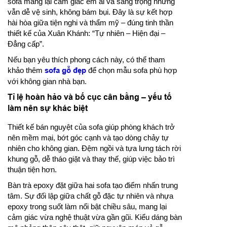
sofa mang lại cảm giác êm ái và sang trọng nhưng
vẫn dễ vệ sinh, không bám bụi. Đây là sự kết hợp
hài hòa giữa tiện nghi và thẩm mỹ – đúng tinh thần
thiết kế của Xuân Khánh: “Tự nhiên – Hiện đại –
Đẳng cấp”.
Nếu bạn yêu thích phong cách này, có thể tham
khảo thêm
sofa gỗ đẹp
để chọn mẫu sofa phù hợp
với không gian nhà bạn.
Tỉ lệ hoàn hảo và bố cục cân bằng – yếu tố
làm nên sự khác biệt
Thiết kế bán nguyệt của sofa giúp phòng khách trở
nên mềm mại, bớt góc cạnh và tạo dòng chảy tự
nhiên cho không gian. Đệm ngồi và tựa lưng tách rời
khung gỗ, dễ tháo giặt và thay thế, giúp việc bảo trì
thuận tiện hơn.
Bàn trà epoxy đặt giữa hai sofa tạo điểm nhấn trung
tâm. Sự đối lập giữa chất gỗ đặc tự nhiên và nhựa
epoxy trong suốt làm nổi bật chiều sâu, mang lại
cảm giác vừa nghệ thuật vừa gần gũi. Kiểu dáng bàn