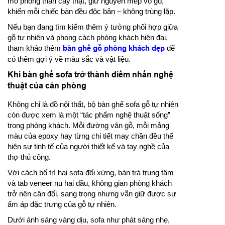
mô phỏng thân cây thật, giữ nguyên mép vỏ gỗ,
khiến mỗi chiếc bàn đều độc bản – không trùng lặp.
Nếu bạn đang tìm kiếm thêm ý tưởng phối hợp giữa
gỗ tự nhiên và phong cách phòng khách hiện đại,
tham khảo thêm
bàn ghế gỗ phòng khách đẹp
để
có thêm gợi ý về màu sắc và vật liệu.
Khi bàn ghế sofa trở thành điểm nhấn nghệ
thuật của căn phòng
Không chỉ là đồ nội thất, bộ bàn ghế sofa gỗ tự nhiên
còn được xem là một “tác phẩm nghệ thuật sống”
trong phòng khách. Mỗi đường vân gỗ, mỗi mảng
màu của epoxy hay từng chi tiết may chần đều thể
hiện sự tinh tế của người thiết kế và tay nghề của
thợ thủ công.
Với cách bố trí hai sofa đối xứng, bàn trà trung tâm
và tab veneer nu hai đầu, không gian phòng khách
trở nên cân đối, sang trọng nhưng vẫn giữ được sự
ấm áp đặc trưng của gỗ tự nhiên.
Dưới ánh sáng vàng dịu, sofa như phát sáng nhẹ,