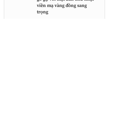
viền mạ vàng đồng sang
trọng
BÀI VIẾT MỚI NHẤT
Tủ quần áo kết hợp bàn trang điểm với
thiết kế cánh kính sang trọng và bàn bầu
dục tinh tế
Mẫu tủ kệ tivi gỗ óc chó hoặc gỗ sồi với
thiết kế bo cong mềm mại, chân chữ U
dáng thấp và hệ ngăn tiện lợi cho phòng
khách hiện đại
Thiết kế phòng khách đơn giản mà đẹp với
kệ tivi vách ngăn, sofa gỗ bọc da và bàn trà
nguyên khối sang trọng
Bộ bàn ghế phòng khách gỗ óc chó hoặc
gỗ sồi tự nhiên với thiết kế sofa băng và
bàn trà gỗ kính hiện đại