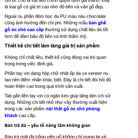
Gỗ óc chó là vật liệu chính quyết định giá thành. Đây
là loại gỗ có giá trị cao nhờ độ bền và vân gỗ đẹp.
Ngoài ra, phần đệm bọc da PU màu nâu chocolate
cũng ảnh hưởng đến chi phí. Những mẫu
bàn ghế
gỗ óc chó cao cấp
thường sử dụng chất liệu da tốt
hơn để đảm bảo độ bền và tính thẩm mỹ.
Thiết kế chi tiết làm tăng giá trị sản phẩm
Không chỉ chất liệu, thiết kế cũng đóng vai trò quan
trọng trong việc định giá.
Phần tay vịn dạng hộp chữ nhật ốp da và veneer nu
tạo nên điểm nhấn khác biệt. Đây là chi tiết đòi hỏi độ
hoàn thiện cao trong quá trình sản xuất.
Tab gắn liền tay vịn có ngăn kéo giúp tăng tiện ích sử
dụng. Những chi tiết nhỏ như vậy thường xuất hiện
trong các sản phẩm
nội thất gỗ óc chó phòng
khách
cao cấp.
Bàn trà đá – yếu tố nâng tầm không gian
Bàn trà mặt đá trắng viền gỗ không chỉ mang lại vẻ