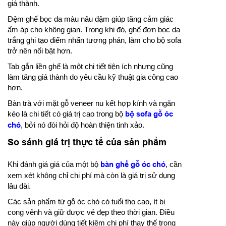
giá thành.
Đệm ghế bọc da màu nâu đậm giúp tăng cảm giác
ấm áp cho không gian. Trong khi đó, ghế đơn bọc da
trắng ghi tạo điểm nhấn tương phản, làm cho bộ sofa
trở nên nổi bật hơn.
Tab gắn liền ghế là một chi tiết tiện ích nhưng cũng
làm tăng giá thành do yêu cầu kỹ thuật gia công cao
hơn.
Bàn trà với mặt gỗ veneer nu kết hợp kính và ngăn
kéo là chi tiết có giá trị cao trong bộ
bộ sofa gỗ óc
chó
, bởi nó đòi hỏi độ hoàn thiện tinh xảo.
So sánh giá trị thực tế của sản phẩm
Khi đánh giá giá của một bộ
bàn ghế gỗ óc chó
, cần
xem xét không chỉ chi phí mà còn là giá trị sử dụng
lâu dài.
Các sản phẩm từ gỗ óc chó có tuổi thọ cao, ít bị
cong vênh và giữ được vẻ đẹp theo thời gian. Điều
này giúp người dùng tiết kiệm chi phí thay thế trong