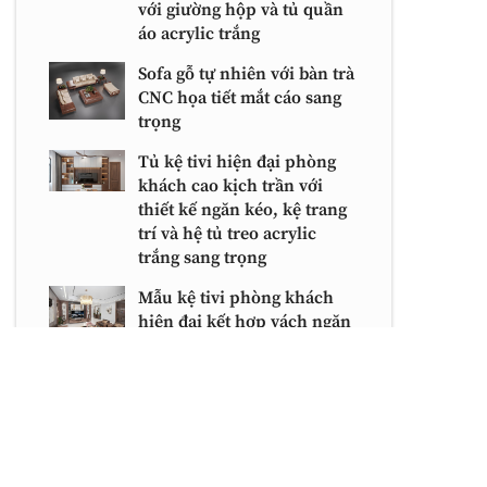
với giường hộp và tủ quần
áo acrylic trắng
Sofa gỗ tự nhiên với bàn trà
CNC họa tiết mắt cáo sang
trọng
Tủ kệ tivi hiện đại phòng
khách cao kịch trần với
thiết kế ngăn kéo, kệ trang
trí và hệ tủ treo acrylic
trắng sang trọng
Mẫu kệ tivi phòng khách
hiện đại kết hợp vách ngăn
sang trọng với chất liệu gỗ
óc chó tự nhiên và veneer
cao cấp
Phòng bếp hiện đại sang
trọng với tủ bếp chữ L
acrylic – laminate và bàn ăn