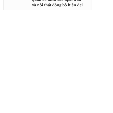
và nội thất đồng bộ hiện đại
Bộ bàn ghế sofa gỗ óc chó
cao cấp với thiết kế sofa
băng 4 chỗ, 2 chỗ và bàn trà
mặt kính hiện đại
Bàn ăn đẹp hiện đại 12 ghế
mặt đá marble trắng vân
mây kết hợp chân gỗ chữ U
và ghế bọc da sang trọng
Mẫu bàn ghế gỗ phòng
khách hiện đại với thiết kế
bọc da màu cam đất và bàn
trà tròn ốp da sang trọng
Bàn trang điểm phòng ngủ
gỗ tự nhiên màu nâu trầm
với thiết kế ngăn kéo tiện
lợi và gương treo viền gỗ