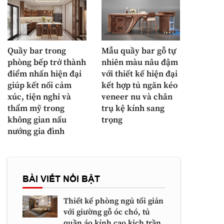
Quầy bar trong
Mẫu quầy bar gỗ tự
phòng bếp trở thành
nhiên màu nâu đậm
điểm nhấn hiện đại
với thiết kế hiện đại
giúp kết nối cảm
kết hợp tủ ngăn kéo
xúc, tiện nghi và
veneer nu và chân
thẩm mỹ trong
trụ kệ kính sang
không gian nấu
trọng
nướng gia đình
BÀI VIẾT NỔI BẬT
Thiết kế phòng ngủ tối giản
với giường gỗ óc chó, tủ
quần áo kính cao kịch trần