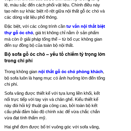
lệ, màu sắc đến cách phối vật liệu. Chính điều này
tạo nên sự khác biệt rõ rệt giữa nội thất gỗ óc chó và
các dòng vật liệu phổ thông.
Đặc biệt, với các công trình cần
tư vấn nội thất biệt
thự gỗ óc chó
, giá trị không chỉ nằm ở sản phẩm
mà còn ở giải pháp tổng thể – từ bố cục không gian
đến sự đồng bộ của toàn bộ nội thất.
Bộ sofa gỗ óc chó – yếu tố chiếm tỷ trọng lớn
trong chi phí
Trong không gian
nội thất gỗ óc chó phòng khách
,
bộ sofa luôn là hạng mục có ảnh hưởng lớn đến tổng
chi phí.
Sofa văng được thiết kế với tựa lưng liền khối, kết
nối trực tiếp với tay vịn và chân ghế. Kiểu thiết kế
này đòi hỏi kỹ thuật gia công cao, bởi toàn bộ kết
cấu phải đảm bảo độ chính xác để vừa chắc chắn
vừa đạt tính thẩm mỹ.
Hai ghế đơn được bố trí vuông góc với sofa văng,