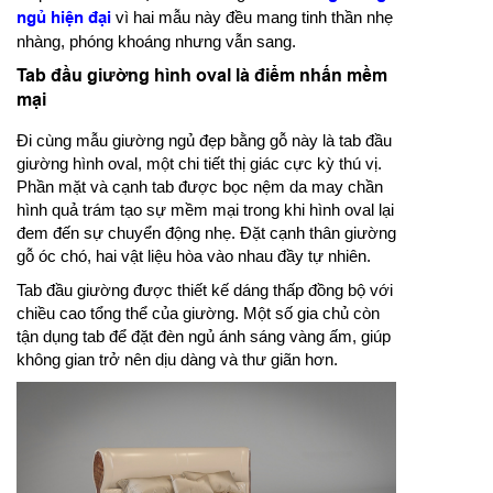
ngủ hiện đại
vì hai mẫu này đều mang tinh thần nhẹ
nhàng, phóng khoáng nhưng vẫn sang.
Tab đầu giường hình oval là điểm nhấn mềm
mại
Đi cùng mẫu giường ngủ đẹp bằng gỗ này là tab đầu
giường hình oval, một chi tiết thị giác cực kỳ thú vị.
Phần mặt và cạnh tab được bọc nệm da may chần
hình quả trám tạo sự mềm mại trong khi hình oval lại
đem đến sự chuyển động nhẹ. Đặt cạnh thân giường
gỗ óc chó, hai vật liệu hòa vào nhau đầy tự nhiên.
Tab đầu giường được thiết kế dáng thấp đồng bộ với
chiều cao tổng thể của giường. Một số gia chủ còn
tận dụng tab để đặt đèn ngủ ánh sáng vàng ấm, giúp
không gian trở nên dịu dàng và thư giãn hơn.