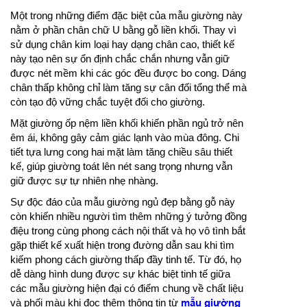
Một trong những điểm đặc biệt của mẫu giường này
nằm ở phần chân chữ U bằng gỗ liền khối. Thay vì
sử dụng chân kim loại hay dạng chân cao, thiết kế
này tạo nên sự ổn định chắc chắn nhưng vẫn giữ
được nét mềm khi các góc đều được bo cong. Dáng
chân thấp không chỉ làm tăng sự cân đối tổng thể mà
còn tạo độ vững chắc tuyệt đối cho giường.
Mặt giường ốp nệm liền khối khiến phần ngủ trở nên
êm ái, không gây cảm giác lạnh vào mùa đông. Chi
tiết tựa lưng cong hai mặt làm tăng chiều sâu thiết
kế, giúp giường toát lên nét sang trọng nhưng vẫn
giữ được sự tự nhiên nhẹ nhàng.
Sự độc đáo của mẫu giường ngủ đẹp bằng gỗ này
còn khiến nhiều người tìm thêm những ý tưởng đồng
điệu trong cùng phong cách nội thất và họ vô tình bắt
gặp thiết kế xuất hiện trong đường dẫn sau khi tìm
kiếm phong cách giường thấp đầy tinh tế. Từ đó, họ
dễ dàng hình dung được sự khác biệt tinh tế giữa
các mẫu giường hiện đại có điểm chung về chất liệu
và phối màu khi đọc thêm thông tin từ
mẫu giường