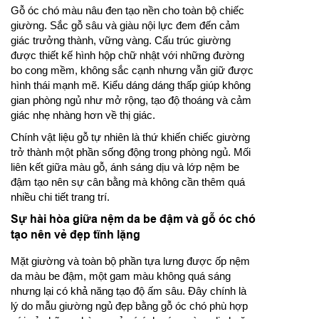
Gỗ óc chó màu nâu đen tạo nền cho toàn bộ chiếc
giường. Sắc gỗ sâu và giàu nội lực đem đến cảm
giác trưởng thành, vững vàng. Cấu trúc giường
được thiết kế hình hộp chữ nhật với những đường
bo cong mềm, không sắc cạnh nhưng vẫn giữ được
hình thái mạnh mẽ. Kiểu dáng dáng thấp giúp không
gian phòng ngủ như mở rộng, tạo độ thoáng và cảm
giác nhẹ nhàng hơn về thị giác.
Chính vật liệu gỗ tự nhiên là thứ khiến chiếc giường
trở thành một phần sống động trong phòng ngủ. Mối
liên kết giữa màu gỗ, ánh sáng dịu và lớp nệm be
đậm tạo nên sự cân bằng mà không cần thêm quá
nhiều chi tiết trang trí.
Sự hài hòa giữa nệm da be đậm và gỗ óc chó
tạo nên vẻ đẹp tĩnh lặng
Mặt giường và toàn bộ phần tựa lưng được ốp nệm
da màu be đậm, một gam màu không quá sáng
nhưng lại có khả năng tạo độ ấm sâu. Đây chính là
lý do mẫu giường ngủ đẹp bằng gỗ óc chó phù hợp