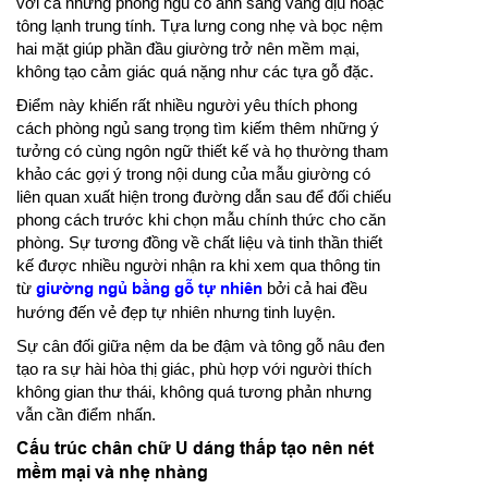
với cả những phòng ngủ có ánh sáng vàng dịu hoặc
tông lạnh trung tính. Tựa lưng cong nhẹ và bọc nệm
hai mặt giúp phần đầu giường trở nên mềm mại,
không tạo cảm giác quá nặng như các tựa gỗ đặc.
Điểm này khiến rất nhiều người yêu thích phong
cách phòng ngủ sang trọng tìm kiếm thêm những ý
tưởng có cùng ngôn ngữ thiết kế và họ thường tham
khảo các gợi ý trong nội dung của mẫu giường có
liên quan xuất hiện trong đường dẫn sau để đối chiếu
phong cách trước khi chọn mẫu chính thức cho căn
phòng. Sự tương đồng về chất liệu và tinh thần thiết
kế được nhiều người nhận ra khi xem qua thông tin
từ
giường ngủ bằng gỗ tự nhiên
bởi cả hai đều
hướng đến vẻ đẹp tự nhiên nhưng tinh luyện.
Sự cân đối giữa nệm da be đậm và tông gỗ nâu đen
tạo ra sự hài hòa thị giác, phù hợp với người thích
không gian thư thái, không quá tương phản nhưng
vẫn cần điểm nhấn.
Cấu trúc chân chữ U dáng thấp tạo nên nét
mềm mại và nhẹ nhàng