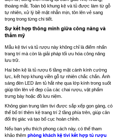
thoáng mắt. Toàn bộ khung kệ và tủ được làm từ gỗ
tự nhiên, xử lý bề mặt nhẵn mịn, tôn lên vẻ sang
trọng trong từng chi tiết.
Sự kết hợp thông minh giữa công năng và
thẩm mỹ
Mẫu kệ tivi và tủ rượu này không chỉ là điểm nhấn
trang trí mà còn là giải pháp tối ưu hóa công năng
lưu trữ.
Hai bên kệ là tủ rượu 6 tầng mặt cánh kính cường
lực, kết hợp khung viền gỗ tự nhiên chắc chắn. Ánh
sáng đèn LED âm tủ hắt nhẹ qua lớp kính trong suốt
giúp tôn lên vẻ đẹp của các chai rượu, vật phẩm
trưng bày hoặc đồ lưu niệm.
Không gian trung tâm tivi được sắp xếp gọn gàng, có
thể bố trí thêm kệ trang trí 2 tầng phía trên, giúp cân
đối thị giác và tạo bố cục hoàn chỉnh.
Nếu bạn yêu thích phong cách này, có thể tham
khảo thêm
phòng khách kệ tivi kết hợp tủ rượu