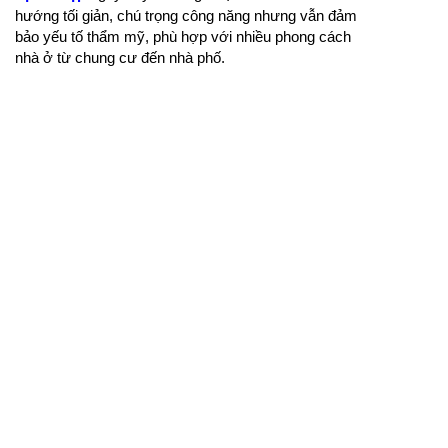
hướng tối giản, chú trọng công năng nhưng vẫn đảm
bảo yếu tố thẩm mỹ, phù hợp với nhiều phong cách
nhà ở từ chung cư đến nhà phố.
Ở phân khúc cao cấp,
kệ tivi gỗ óc chó hiện đại
và
mẫu tủ rượu gỗ óc chó
luôn được đánh giá cao
nhờ màu sắc trầm ấm, vân gỗ tự nhiên tinh tế và độ
bền vượt trội. Khi kết hợp đồng bộ giữa kệ tivi và tủ
rượu gỗ óc chó, không gian phòng khách không chỉ
sang trọng hơn mà còn thể hiện rõ gu thẩm mỹ tinh
tế và phong cách sống đẳng cấp của gia chủ.
CÙNG CHUYÊN MỤC