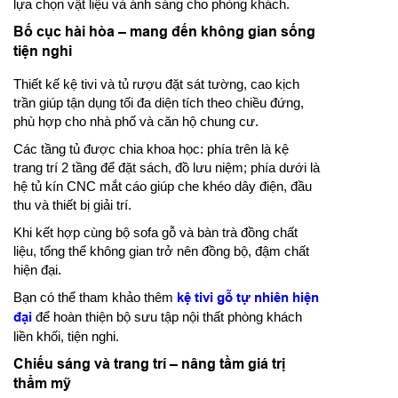
lựa chọn vật liệu và ánh sáng cho phòng khách.
Bố cục hài hòa – mang đến không gian sống
tiện nghi
Thiết kế kệ tivi và tủ rượu đặt sát tường, cao kịch
trần giúp tận dụng tối đa diện tích theo chiều đứng,
phù hợp cho nhà phố và căn hộ chung cư.
Các tầng tủ được chia khoa học: phía trên là kệ
trang trí 2 tầng để đặt sách, đồ lưu niệm; phía dưới là
hệ tủ kín CNC mắt cáo giúp che khéo dây điện, đầu
thu và thiết bị giải trí.
Khi kết hợp cùng bộ sofa gỗ và bàn trà đồng chất
liệu, tổng thể không gian trở nên đồng bộ, đậm chất
hiện đại.
Bạn có thể tham khảo thêm
kệ tivi gỗ tự nhiên hiện
đại
để hoàn thiện bộ sưu tập nội thất phòng khách
liền khối, tiện nghi.
Chiếu sáng và trang trí – nâng tầm giá trị
thẩm mỹ