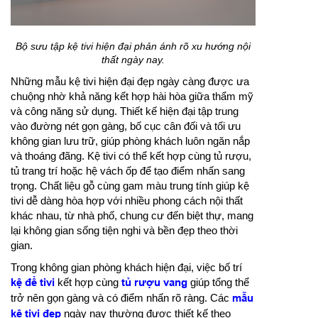
Bộ sưu tập kệ tivi hiện đại phản ánh rõ xu hướng nội
thất ngày nay.
Những mẫu kệ tivi hiện đại đẹp ngày càng được ưa
chuộng nhờ khả năng kết hợp hài hòa giữa thẩm mỹ
và công năng sử dụng. Thiết kế hiện đại tập trung
vào đường nét gọn gàng, bố cục cân đối và tối ưu
không gian lưu trữ, giúp phòng khách luôn ngăn nắp
và thoáng đãng. Kệ tivi có thể kết hợp cùng tủ rượu,
tủ trang trí hoặc hệ vách ốp để tạo điểm nhấn sang
trọng. Chất liệu gỗ cùng gam màu trung tính giúp kệ
tivi dễ dàng hòa hợp với nhiều phong cách nội thất
khác nhau, từ nhà phố, chung cư đến biệt thự, mang
lại không gian sống tiện nghi và bền đẹp theo thời
gian.
Trong không gian phòng khách hiện đại, việc bố trí
kệ để tivi
kết hợp cùng
tủ rượu vang
giúp tổng thể
trở nên gọn gàng và có điểm nhấn rõ ràng. Các
mẫu
kệ tivi đẹp
ngày nay thường được thiết kế theo