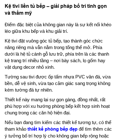
Kệ tivi liền tủ bếp – giải pháp bố trí tinh gọn
và thẩm mỹ
Điểm đặc biệt của không gian này là sự kết nối khéo
léo giữa khu bếp và khu giải trí.
Kệ tivi đặt vuông góc tủ bếp, tạo thành góc chức
năng riêng mà vẫn nằm trong tổng thể mở. Phía
dưới là hệ tủ cánh gỗ lưu trữ, phía trên là các thanh
kệ trang trí nhiều tầng – nơi bày sách, lọ gốm hay
vật dụng decor nhỏ xinh.
Tường sau tivi được ốp tấm nhựa PVC vân đá, vừa
bền, dễ vệ sinh, vừa tạo cảm giác sang trọng không
kém tường đá tự nhiên.
Thiết kế này mang lại sự gọn gàng, đồng nhất, rất
phù hợp với xu hướng phòng bếp kết hợp sinh hoạt
chung trong các căn hộ hiện đại.
Nếu bạn đang tìm kiếm các thiết kế tương tự, có thể
tham khảo
thiết kế phòng bếp đẹp
để tìm thêm các
ý tưởng bố trí hợp lý cho không gian bếp rộng hoặc