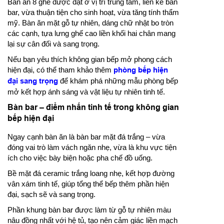
Bàn ăn 8 ghế được đặt ở vị trí trung tâm, liền kề bàn
bar, vừa thuận tiện cho sinh hoạt, vừa tăng tính thẩm
mỹ. Bàn ăn mặt gỗ tự nhiên, dáng chữ nhật bo tròn
các cạnh, tựa lưng ghế cao liền khối hai chân mang
lại sự cân đối và sang trọng.
Nếu bạn yêu thích không gian bếp mở phong cách
hiện đại, có thể tham khảo thêm
phòng bếp hiện
đại sang trọng
để khám phá những mẫu phòng bếp
mở kết hợp ánh sáng và vật liệu tự nhiên tinh tế.
Bàn bar – điểm nhấn tinh tế trong không gian
bếp hiện đại
Ngay cạnh bàn ăn là bàn bar mặt đá trắng – vừa
đóng vai trò làm vách ngăn nhẹ, vừa là khu vực tiện
ích cho việc bày biện hoặc pha chế đồ uống.
Bề mặt đá ceramic trắng loang nhẹ, kết hợp đường
vân xám tinh tế, giúp tổng thể bếp thêm phần hiện
đại, sạch sẽ và sang trọng.
Phần khung bàn bar được làm từ gỗ tự nhiên màu
nâu đồng nhất với hệ tủ, tạo nên cảm giác liền mạch