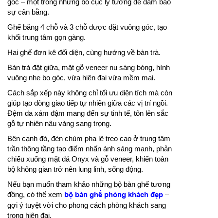
góc – một trong những bố cục lý tưởng để đảm bảo
sự cân bằng.
Ghế băng 4 chỗ và 3 chỗ được đặt vuông góc, tạo
khối trung tâm gọn gàng.
Hai ghế đơn kê đối diện, cùng hướng về bàn trà.
Bàn trà đặt giữa, mặt gỗ veneer nu sáng bóng, hình
vuông nhẹ bo góc, vừa hiện đại vừa mềm mại.
Cách sắp xếp này không chỉ tối ưu diện tích mà còn
giúp tạo dòng giao tiếp tự nhiên giữa các vị trí ngồi.
Đệm da xám đậm mang đến sự tinh tế, tôn lên sắc
gỗ tự nhiên nâu vàng sang trọng.
Bên cạnh đó, đèn chùm pha lê treo cao ở trung tâm
trần thông tầng tạo điểm nhấn ánh sáng mạnh, phản
chiếu xuống mặt đá Onyx và gỗ veneer, khiến toàn
bộ không gian trở nên lung linh, sống động.
Nếu bạn muốn tham khảo những bộ bàn ghế tương
đồng, có thể xem
bộ bàn ghế phòng khách đẹp
–
gợi ý tuyệt vời cho phong cách phòng khách sang
trọng hiện đại.