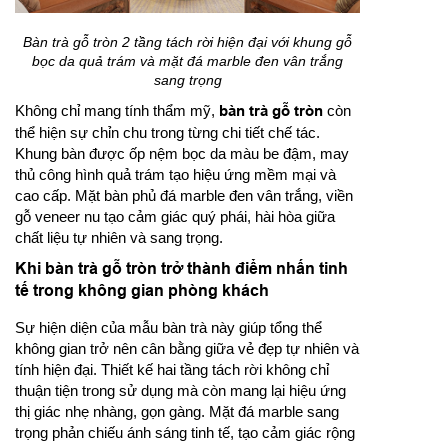
Bàn trà gỗ tròn 2 tầng tách rời hiện đại với khung gỗ
bọc da quả trám và mặt đá marble đen vân trắng
sang trọng
Không chỉ mang tính thẩm mỹ,
bàn trà gỗ tròn
còn
thể hiện sự chỉn chu trong từng chi tiết chế tác.
Khung bàn được ốp nệm bọc da màu be đậm, may
thủ công hình quả trám tạo hiệu ứng mềm mại và
cao cấp. Mặt bàn phủ đá marble đen vân trắng, viền
gỗ veneer nu tạo cảm giác quý phái, hài hòa giữa
chất liệu tự nhiên và sang trọng.
Khi bàn trà gỗ tròn trở thành điểm nhấn tinh
tế trong không gian phòng khách
Sự hiện diện của mẫu bàn trà này giúp tổng thể
không gian trở nên cân bằng giữa vẻ đẹp tự nhiên và
tính hiện đại. Thiết kế hai tầng tách rời không chỉ
thuận tiện trong sử dụng mà còn mang lại hiệu ứng
thị giác nhẹ nhàng, gọn gàng. Mặt đá marble sang
trọng phản chiếu ánh sáng tinh tế, tạo cảm giác rộng