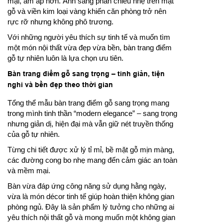
mại, ấm áp hơn. Ánh sáng phản chiếu nhẹ trên mặt
gỗ và viền kim loại vàng khiến căn phòng trở nên
rực rỡ nhưng không phô trương.
Với những người yêu thích sự tinh tế và muốn tìm
một món nội thất vừa đẹp vừa bền, bàn trang điểm
gỗ tự nhiên luôn là lựa chọn ưu tiên.
Bàn trang điểm gỗ sang trọng – tinh giản, tiện
nghi và bền đẹp theo thời gian
Tổng thể mẫu bàn trang điểm gỗ sang trọng mang
trong mình tinh thần “modern elegance” – sang trọng
nhưng giản dị, hiện đại mà vẫn giữ nét truyền thống
của gỗ tự nhiên.
Từng chi tiết được xử lý tỉ mỉ, bề mặt gỗ mịn màng,
các đường cong bo nhẹ mang đến cảm giác an toàn
và mềm mại.
Bàn vừa đáp ứng công năng sử dụng hằng ngày,
vừa là món décor tinh tế giúp hoàn thiện không gian
phòng ngủ. Đây là sản phẩm lý tưởng cho những ai
yêu thích nội thất gỗ và mong muốn một không gian