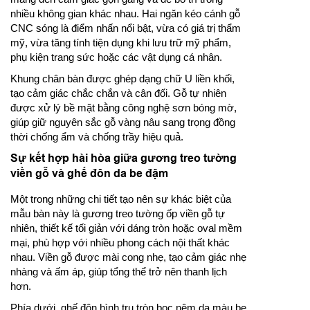
nhiều không gian khác nhau. Hai ngăn kéo cánh gỗ
CNC sóng là điểm nhấn nổi bật, vừa có giá trị thẩm
mỹ, vừa tăng tính tiện dụng khi lưu trữ mỹ phẩm,
phụ kiện trang sức hoặc các vật dụng cá nhân.
Khung chân bàn được ghép dạng chữ U liền khối,
tạo cảm giác chắc chắn và cân đối. Gỗ tự nhiên
được xử lý bề mặt bằng công nghệ sơn bóng mờ,
giúp giữ nguyên sắc gỗ vàng nâu sang trọng đồng
thời chống ẩm và chống trầy hiệu quả.
Sự kết hợp hài hòa giữa gương treo tường
viền gỗ và ghế đôn da be đậm
Một trong những chi tiết tạo nên sự khác biệt của
mẫu bàn này là gương treo tường ốp viền gỗ tự
nhiên, thiết kế tối giản với dáng tròn hoặc oval mềm
mại, phù hợp với nhiều phong cách nội thất khác
nhau. Viền gỗ được mài cong nhẹ, tạo cảm giác nhẹ
nhàng và ấm áp, giúp tổng thể trở nên thanh lịch
hơn.
Phía dưới, ghế đôn hình trụ tròn bọc nệm da màu be