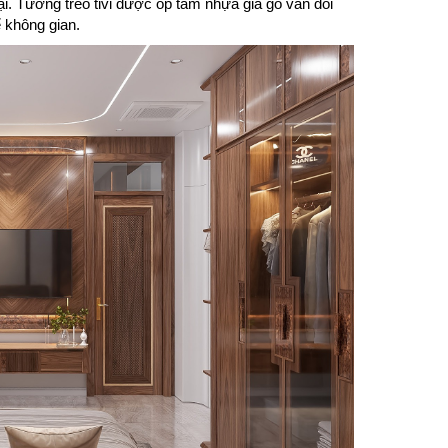
. Tường treo tivi được ốp tấm nhựa giả gỗ vân đối
 không gian.