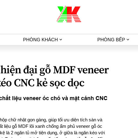
PHÒNG KHÁCH
PHÒNG BẾP
g hiện đại gỗ MDF veneer
kéo CNC kẻ sọc dọc
i chất liệu veneer óc chó và mặt cánh CNC
hộp chữ nhật gọn gàng, giúp tối ưu diện tích sàn và
ất liệu gỗ MDF lõi xanh chống ẩm phủ veneer gỗ óc
ệ là 2 ngăn tủ mở tiện dụng, ở giữa là ngăn kéo với