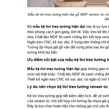
Mẫu kệ tivi treo tường hiện đại gỗ MDF veneer óc c
đố
Bộ
mẫu kệ tivi treo tường hiện đại
này là sự lựa 
theo phong cách gọn gàng, tinh tế. Việc treo kệ lên 
nhà. Chất liệu MDF lõi xanh chống ẩm kết hợp vene
Ngăn kéo CNC kẻ sọc dọc ở trung tâm không chỉ tă
Tường ốp nhựa giả gỗ vân đối xứng phía sau tivi góp
tường khỏi bụi bẩn.
Ưu điểm nổi bật của mẫu kệ tivi treo tường h
Mẫu kệ tivi treo tường hiện đại
giúp không gian tr
món nội thất khác. Chất liệu MDF lõi xanh chống ẩ
Thiết kế ngăn kéo CNC kẻ sọc dọc và ngăn tủ mở ha
Lý do nên chọn kệ tivi treo tường veneer óc
Kệ tivi treo tường giúp tiết kiệm diện tích, dễ vệ s
của veneer óc chó kết hợp với tường ốp nhựa giả g
Đây là lựa chọn hoàn hảo cho những gia chủ yêu t