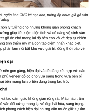
hó, ngăn kéo CNC kẻ sọc dọc, tường ốp nhựa giả gỗ vân
i xứng
chọn lý tưởng cho những không gian phòng khách
tường giúp tiết kiệm diện tích và dễ dàng vệ sinh sàn
er gỗ óc chó mang lại độ bền cao và vẻ đẹp tự nhiên.
ng tính thẩm mỹ mà còn tạo điểm nhấn khác biệt.
 phần làm nổi bật khu vực giải trí, đồng thời bảo vệ
iện đại
ở nên gọn gàng, hiện đại và dễ dàng kết hợp với các
m phủ veneer gỗ óc chó vừa sang trọng vừa bền bỉ.
i bên mang lại sự tiện dụng trong lưu trữ.
 chó
inh và tạo cảm giác không gian rộng rãi. Màu nâu trầm
ỗ vân đối xứng mang lại vẻ đẹp hài hòa, sang trọng.
hích phong cách hiện đại nhưng vẫn muốn giữ sự ấm