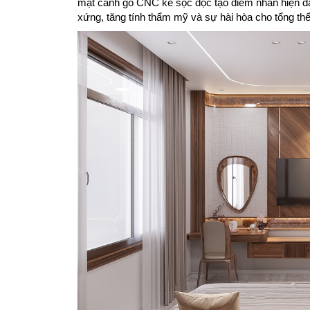
mặt cánh gỗ CNC kẻ sọc dọc tạo điểm nhấn hiện đại
xứng, tăng tính thẩm mỹ và sự hài hòa cho tổng thể