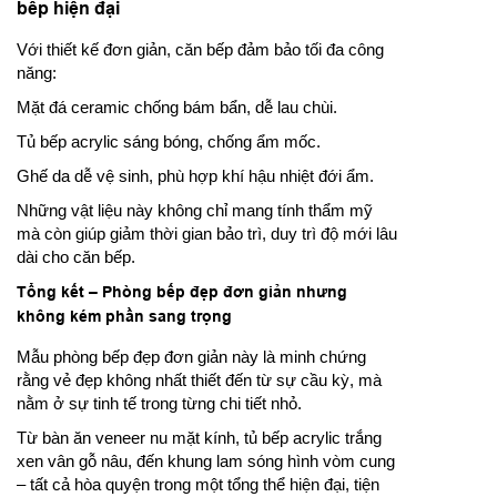
bếp hiện đại
Với thiết kế đơn giản, căn bếp đảm bảo tối đa công
năng:
Mặt đá ceramic chống bám bẩn, dễ lau chùi.
Tủ bếp acrylic sáng bóng, chống ẩm mốc.
Ghế da dễ vệ sinh, phù hợp khí hậu nhiệt đới ẩm.
Những vật liệu này không chỉ mang tính thẩm mỹ
mà còn giúp giảm thời gian bảo trì, duy trì độ mới lâu
dài cho căn bếp.
Tổng kết – Phòng bếp đẹp đơn giản nhưng
không kém phần sang trọng
Mẫu phòng bếp đẹp đơn giản này là minh chứng
rằng vẻ đẹp không nhất thiết đến từ sự cầu kỳ, mà
nằm ở sự tinh tế trong từng chi tiết nhỏ.
Từ bàn ăn veneer nu mặt kính, tủ bếp acrylic trắng
xen vân gỗ nâu, đến khung lam sóng hình vòm cung
– tất cả hòa quyện trong một tổng thể hiện đại, tiện