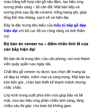
màu trắng kết hợp vân gỗ nâu đậm, tạo hiệu ứng
tương phản sáng – tối cân đối. Mặt bàn bếp và
tường phía sau ốp đá ceramic trắng loang ghi, giúp
tổng thể nhẹ nhàng, sạch sẽ và hiện đại.
Đây là đặc trưng tiêu biểu của
mẫu tủ bếp gỗ đẹp
hiện đại
với bố cục tối ưu công năng và tính thẩm
mỹ.
Bộ bàn ăn veneer nu – điểm nhấn tinh tế của
căn bếp hiện đại
Bộ bàn ăn là trung tâm của căn phòng, nơi mọi thành
viên quây quần sau ngày dài.
Chất liệu gỗ veneer nu được lựa chọn để mang lại
vẻ đẹp tự nhiên, mềm mại và sang trọng. Mặt bàn bo
tròn bốn góc, chân bàn thiết kế thanh mảnh nhưng
chắc chắn.
Lớp kính trong suốt phía trên vừa giúp bảo vệ bề
mặt, vừa tạo hiệu ứng phản chiếu ánh sáng, tăng
chiều sâu thị giác cho toàn bộ không gian.