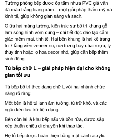
Tường phòng bếp được ốp tấm nhựa PVC giả vân
đá màu trắng loang xám – một giải pháp thẩm mỹ và
kinh tế, giúp không gian sáng và sạch.
Giữa hai mảng tường, kiến trúc sư bố trí khung gỗ
lam sóng hình vòm cung – chi tiết độc đáo tạo cảm
giác mềm mại, tinh tế. Hai bên khung là hai kệ trang
trí 7 tầng viền veneer nu, nơi trưng bày chai rượu, ly
thủy tinh hoặc lọ hoa decor nhỏ, giúp căn bếp thêm
sinh động.
Tủ bếp chữ L – giải pháp hiện đại cho không
gian tối ưu
Tủ bếp bố trí theo dạng chữ L với hai nhánh chức
năng rõ ràng:
Một bên là hệ tủ lạnh âm tường, tủ trữ khô, và các
ngăn kéo lưu trữ tiện dụng.
Bên còn lại là khu bếp nấu và bồn rửa, được sắp
xếp thuận chiều di chuyển khi thao tác.
Hệ tủ bếp được hoàn thiện bằng mặt cánh acrylic