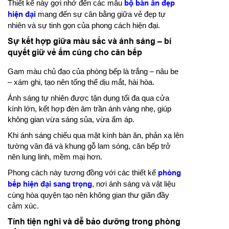
Thiết kế này gợi nhớ đến các mẫu
bộ bàn ăn đẹp
hiện đại
mang đến sự cân bằng giữa vẻ đẹp tự
nhiên và sự tinh gọn của phong cách hiện đại.
Sự kết hợp giữa màu sắc và ánh sáng – bí
quyết giữ vẻ ấm cúng cho căn bếp
Gam màu chủ đạo của phòng bếp là trắng – nâu be
– xám ghi, tạo nên tổng thể dịu mắt, hài hòa.
Ánh sáng tự nhiên được tận dụng tối đa qua cửa
kính lớn, kết hợp đèn âm trần ánh vàng nhẹ, giúp
không gian vừa sáng sủa, vừa ấm áp.
Khi ánh sáng chiếu qua mặt kính bàn ăn, phản xạ lên
tường vân đá và khung gỗ lam sóng, căn bếp trở
nên lung linh, mềm mại hơn.
Phong cách này tương đồng với các thiết kế
phòng
bếp hiện đại sang trọng
, nơi ánh sáng và vật liệu
cùng hòa quyện tạo nên không gian thư giãn đầy
cảm xúc.
Tính tiện nghi và dễ bảo dưỡng trong phòng