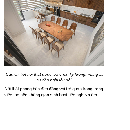
Các chi tiết nội thất được lựa chọn kỹ lưỡng, mang lại
sự tiện nghi lâu dài.
Nội thất phòng bếp đẹp đóng vai trò quan trọng trong
việc tạo nên không gian sinh hoạt tiện nghi và ấm
cúng cho gia đình. Một thiết kế phòng bếp hợp lý
không chỉ đảm bảo công năng sử dụng mà còn giúp
nâng cao giá trị thẩm mỹ cho ngôi nhà. Việc kết hợp
hài hòa giữa tủ bếp, bàn ăn, ánh sáng và màu sắc sẽ
mang lại cảm giác thoải mái khi nấu nướng cũng