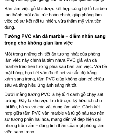
Bàn làm việc gỗ khi được kết hợp cùng hệ tủ hai bên
tạo thành một cấu trúc hoàn chỉnh, giúp phòng làm
việc có sự kết nối tự nhiên, vừa thẩm mỹ vừa tiện
dụng.
Tường PVC vân đá marble – điểm nhấn sang
trọng cho không gian làm việc
Một trong những chi tiết ấn tượng nhất của phòng
làm việc này chính là tấm nhựa PVC giả vân đá
marble treo trên tường phía sau bàn làm việc. Với bề
mặt bóng, họa tiết vân đá rõ nét và sắc độ trắng –
xám sang trọng, tấm PVC giúp không gian có chiều
sâu và tăng hiệu ứng ánh sáng rất tốt.
Dưới mảng tường PVC là hệ tủ 4 cánh gỗ chạy sát
tường. Đây là khu vực lưu trữ cực kỳ hữu ích cho
tài liệu, hồ sơ và các vật dụng làm việc. Cách kết
hợp giữa tấm PVC vân marble và tủ gỗ nâu tạo nên
sự tương phản hài hòa, mang đến vẻ đẹp hiện đại
nhưng trầm ấm – đúng tinh thần của một phòng làm
việc sang trọng.