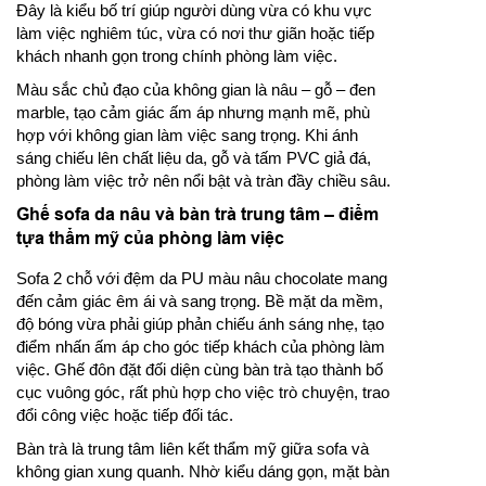
Đây là kiểu bố trí giúp người dùng vừa có khu vực
làm việc nghiêm túc, vừa có nơi thư giãn hoặc tiếp
khách nhanh gọn trong chính phòng làm việc.
Màu sắc chủ đạo của không gian là nâu – gỗ – đen
marble, tạo cảm giác ấm áp nhưng mạnh mẽ, phù
hợp với không gian làm việc sang trọng. Khi ánh
sáng chiếu lên chất liệu da, gỗ và tấm PVC giả đá,
phòng làm việc trở nên nổi bật và tràn đầy chiều sâu.
Ghế sofa da nâu và bàn trà trung tâm – điểm
tựa thẩm mỹ của phòng làm việc
Sofa 2 chỗ với đệm da PU màu nâu chocolate mang
đến cảm giác êm ái và sang trọng. Bề mặt da mềm,
độ bóng vừa phải giúp phản chiếu ánh sáng nhẹ, tạo
điểm nhấn ấm áp cho góc tiếp khách của phòng làm
việc. Ghế đôn đặt đối diện cùng bàn trà tạo thành bố
cục vuông góc, rất phù hợp cho việc trò chuyện, trao
đổi công việc hoặc tiếp đối tác.
Bàn trà là trung tâm liên kết thẩm mỹ giữa sofa và
không gian xung quanh. Nhờ kiểu dáng gọn, mặt bàn