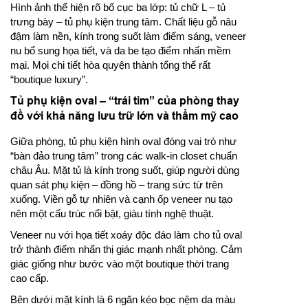
Hình ảnh thể hiện rõ bố cục ba lớp: tủ chữ L – tủ
trưng bày – tủ phụ kiện trung tâm. Chất liệu gỗ nâu
đậm làm nền, kính trong suốt làm điểm sáng, veneer
nu bổ sung họa tiết, và da be tạo điểm nhấn mềm
mại. Mọi chi tiết hòa quyện thành tổng thể rất
“boutique luxury”.
Tủ phụ kiện oval – “trái tim” của phòng thay
đồ với khả năng lưu trữ lớn và thẩm mỹ cao
Giữa phòng, tủ phụ kiện hình oval đóng vai trò như
“bàn đảo trung tâm” trong các walk-in closet chuẩn
châu Âu. Mặt tủ là kính trong suốt, giúp người dùng
quan sát phụ kiện – đồng hồ – trang sức từ trên
xuống. Viền gỗ tự nhiên và cạnh ốp veneer nu tạo
nên một cấu trúc nổi bật, giàu tính nghệ thuật.
Veneer nu với họa tiết xoáy độc đáo làm cho tủ oval
trở thành điểm nhấn thị giác mạnh nhất phòng. Cảm
giác giống như bước vào một boutique thời trang
cao cấp.
Bên dưới mặt kính là 6 ngăn kéo bọc nệm da màu