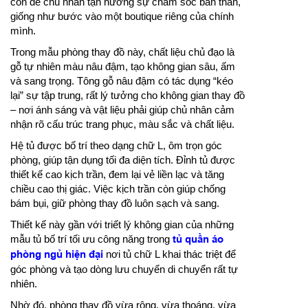
còn để chủ nhân tận hưởng sự chăm sóc bản thân,
giống như bước vào một boutique riêng của chính
mình.
Trong mẫu phòng thay đồ này, chất liệu chủ đạo là
gỗ tự nhiên màu nâu đậm, tạo không gian sâu, ấm
và sang trọng. Tông gỗ nâu đậm có tác dụng “kéo
lại” sự tập trung, rất lý tưởng cho không gian thay đồ
– nơi ánh sáng và vật liệu phải giúp chủ nhân cảm
nhận rõ cấu trúc trang phục, màu sắc và chất liệu.
Hệ tủ được bố trí theo dạng chữ L, ôm trọn góc
phòng, giúp tận dụng tối đa diện tích. Đỉnh tủ được
thiết kế cao kịch trần, đem lại vẻ liền lạc và tăng
chiều cao thị giác. Việc kịch trần còn giúp chống
bám bụi, giữ phòng thay đồ luôn sạch và sang.
Thiết kế này gần với triết lý không gian của những
mẫu tủ bố trí tối ưu công năng trong
tủ quần áo
phòng ngủ hiện đại
nơi tủ chữ L khai thác triệt để
góc phòng và tạo dòng lưu chuyển di chuyển rất tự
nhiên.
Nhờ đó, phòng thay đồ vừa rộng, vừa thoáng, vừa