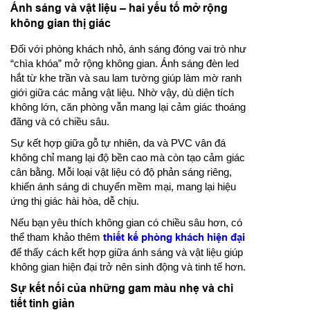
Ánh sáng và vật liệu – hai yếu tố mở rộng
không gian thị giác
Đối với phòng khách nhỏ, ánh sáng đóng vai trò như
“chìa khóa” mở rộng không gian. Ánh sáng đèn led
hắt từ khe trần và sau lam tường giúp làm mờ ranh
giới giữa các mảng vật liệu. Nhờ vậy, dù diện tích
không lớn, căn phòng vẫn mang lại cảm giác thoáng
đãng và có chiều sâu.
Sự kết hợp giữa gỗ tự nhiên, da và PVC vân đá
không chỉ mang lại độ bền cao mà còn tạo cảm giác
cân bằng. Mỗi loại vật liệu có độ phản sáng riêng,
khiến ánh sáng di chuyển mềm mại, mang lại hiệu
ứng thị giác hài hòa, dễ chịu.
Nếu bạn yêu thích không gian có chiều sâu hơn, có
thể tham khảo thêm
thiết kế phòng khách hiện đại
để thấy cách kết hợp giữa ánh sáng và vật liệu giúp
không gian hiện đại trở nên sinh động và tinh tế hơn.
Sự kết nối của những gam màu nhẹ và chi
tiết tinh giản