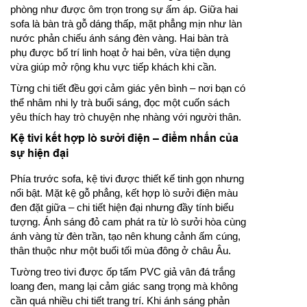
phòng như được ôm trọn trong sự ấm áp. Giữa hai
sofa là bàn trà gỗ dáng thấp, mặt phẳng mịn như làn
nước phản chiếu ánh sáng đèn vàng. Hai bàn trà
phụ được bố trí linh hoạt ở hai bên, vừa tiện dụng
vừa giúp mở rộng khu vực tiếp khách khi cần.
Từng chi tiết đều gợi cảm giác yên bình – nơi bạn có
thể nhâm nhi ly trà buổi sáng, đọc một cuốn sách
yêu thích hay trò chuyện nhẹ nhàng với người thân.
Kệ tivi kết hợp lò sưởi điện – điểm nhấn của
sự hiện đại
Phía trước sofa, kệ tivi được thiết kế tinh gọn nhưng
nổi bật. Mặt kệ gỗ phẳng, kết hợp lò sưởi điện màu
đen đặt giữa – chi tiết hiện đại nhưng đầy tính biểu
tượng. Ánh sáng đỏ cam phát ra từ lò sưởi hòa cùng
ánh vàng từ đèn trần, tạo nên khung cảnh ấm cúng,
thân thuộc như một buổi tối mùa đông ở châu Âu.
Tường treo tivi được ốp tấm PVC giả vân đá trắng
loang đen, mang lại cảm giác sang trọng mà không
cần quá nhiều chi tiết trang trí. Khi ánh sáng phản