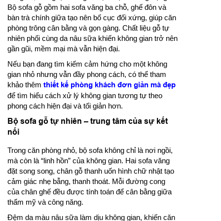
Bộ sofa gỗ gồm hai sofa văng ba chỗ, ghế đôn và
bàn trà chính giữa tạo nên bố cục đối xứng, giúp căn
phòng trông cân bằng và gọn gàng. Chất liệu gỗ tự
nhiên phối cùng da nâu sữa khiến không gian trở nên
gần gũi, mềm mại mà vẫn hiện đại.
Nếu bạn đang tìm kiếm cảm hứng cho một không
gian nhỏ nhưng vẫn đầy phong cách, có thể tham
khảo thêm
thiết kế phòng khách đơn giản mà đẹp
để tìm hiểu cách xử lý không gian tương tự theo
phong cách hiện đại và tối giản hơn.
Bộ sofa gỗ tự nhiên – trung tâm của sự kết
nối
Trong căn phòng nhỏ, bộ sofa không chỉ là nơi ngồi,
mà còn là “linh hồn” của không gian. Hai sofa văng
đặt song song, chân gỗ thanh uốn hình chữ nhật tạo
cảm giác nhẹ bẫng, thanh thoát. Mỗi đường cong
của chân ghế đều được tính toán để cân bằng giữa
thẩm mỹ và công năng.
Đệm da màu nâu sữa làm dịu không gian, khiến căn