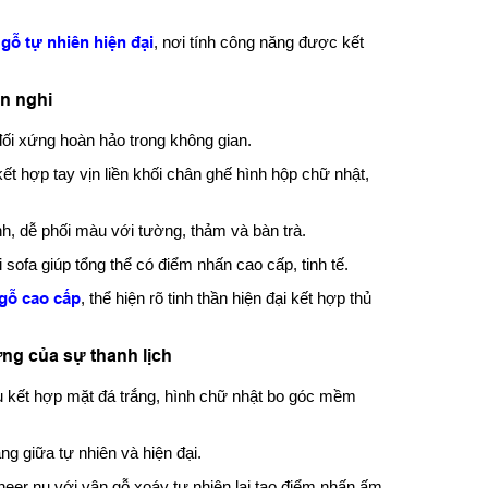
i gỗ tự nhiên hiện đại
, nơi tính công năng được kết
ện nghi
 đối xứng hoàn hảo trong không gian.
t hợp tay vịn liền khối chân ghế hình hộp chữ nhật,
nh, dễ phối màu với tường, thảm và bàn trà.
 sofa giúp tổng thể có điểm nhấn cao cấp, tinh tế.
 gỗ cao cấp
, thể hiện rõ tinh thần hiện đại kết hợp thủ
ợng của sự thanh lịch
u kết hợp mặt đá trắng, hình chữ nhật bo góc mềm
g giữa tự nhiên và hiện đại.
neer nu với vân gỗ xoáy tự nhiên lại tạo điểm nhấn ấm