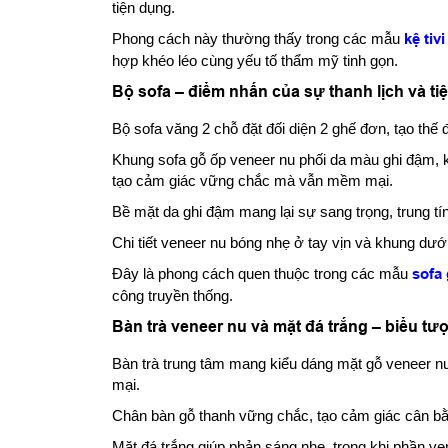
tiện dụng.
Phong cách này thường thấy trong các mẫu
kệ tiv
hợp khéo léo cùng yếu tố thẩm mỹ tinh gọn.
Bộ sofa – điểm nhấn của sự thanh lịch và ti
Bộ sofa văng 2 chỗ đặt đối diện 2 ghế đơn, tạo thế
Khung sofa gỗ ốp veneer nu phối da màu ghi đậm, kế
tạo cảm giác vững chắc mà vẫn mềm mại.
Bề mặt da ghi đậm mang lại sự sang trọng, trung tí
Chi tiết veneer nu bóng nhẹ ở tay vịn và khung dưới
Đây là phong cách quen thuộc trong các mẫu
sofa
công truyền thống.
Bàn trà veneer nu và mặt đá trắng – biểu tư
Bàn trà trung tâm mang kiểu dáng mặt gỗ veneer n
mại.
Chân bàn gỗ thanh vững chắc, tạo cảm giác cân bằn
Mặt đá trắng giúp phản sáng nhẹ, trong khi phần ve