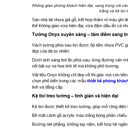
Không gian phòng khách hiện đại, sang trọng với vác
trắng và kệ tivi
Sàn nhà lát nhựa giả gỗ, kết hợp thảm nỉ màu ghi 
thể không gian vừa hiện đại, vừa đậm dấu ấn cá nh
Tường Onyx xuyên sáng – tâm điểm sang tr
Vách tường phía sau tivi được ốp tấm nhựa PVC g
đẹp của đá tự nhiên.
Dưới ánh sáng led ẩn phía sau, từng đường vân mề
nổi bật sự xa hoa tinh tế mà không phô trương.
Vật liệu Onyx không chỉ đẹp về thị giác mà còn bền,
chọn phổ biến trong các mẫu
thiết kế phòng khác
linh và đẳng cấp.
Kệ tivi treo tường – tinh giản và hiện đại
Kệ tivi được thiết kế treo tường, giúp mở rộng diện
Bề mặt cánh gỗ acrylic màu trắng bóng phản chiếu
Đường nét phẳng, không tay nắm, kết hợp hệ ngăn 