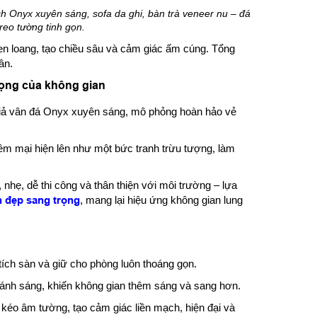
h Onyx xuyên sáng, sofa da ghi, bàn trà veneer nu – đá
 treo tường tinh gọn.
đen loang, tạo chiều sâu và cảm giác ấm cúng. Tổng
ân.
ọng của không gian
iả vân đá Onyx xuyên sáng, mô phỏng hoàn hảo vẻ
m mại hiện lên như một bức tranh trừu tượng, làm
 nhẹ, dễ thi công và thân thiện với môi trường – lựa
h đẹp sang trọng
, mang lại hiệu ứng không gian lung
 tích sàn và giữ cho phòng luôn thoáng gọn.
 ánh sáng, khiến không gian thêm sáng và sang hơn.
kéo âm tường, tạo cảm giác liền mạch, hiện đại và