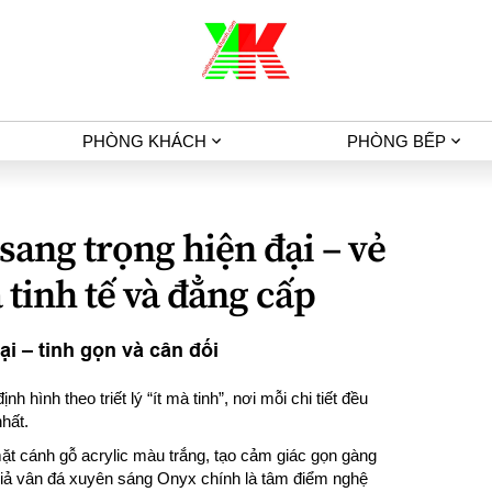
PHÒNG KHÁCH
PHÒNG BẾP
sang trọng hiện đại – vẻ
 tinh tế và đẳng cấp
i – tinh gọn và cân đối
hình theo triết lý “ít mà tinh”, nơi mỗi chi tiết đều
hất.
mặt cánh gỗ acrylic màu trắng, tạo cảm giác gọn gàng
iả vân đá xuyên sáng Onyx chính là tâm điểm nghệ