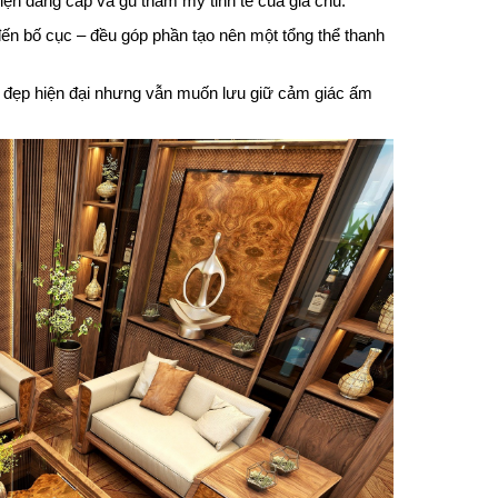
hiện đẳng cấp và gu thẩm mỹ tinh tế của gia chủ.
 đến bố cục – đều góp phần tạo nên một tổng thể thanh
ẻ đẹp hiện đại nhưng vẫn muốn lưu giữ cảm giác ấm