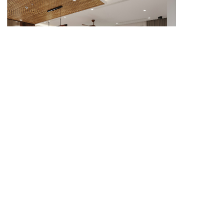
Mẫu tủ rượu thiết kế nhỏ gọn, phù hợp không gian
bếp hiện đại.
Không gian
phòng bếp đẹp
sẽ thêm phần tinh tế khi
được bố trí tủ rượu gọn gàng, thông minh. Thiết kế
nhỏ nhưng đủ công năng giúp lưu trữ rượu tiện lợi,
đồng thời mang lại vẻ đẹp hiện đại và sang trọng cho
căn bếp gia đình.