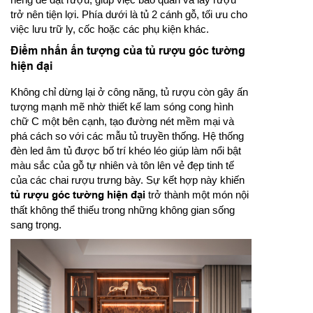
trở nên tiện lợi. Phía dưới là tủ 2 cánh gỗ, tối ưu cho
việc lưu trữ ly, cốc hoặc các phụ kiện khác.
Điểm nhấn ấn tượng của tủ rượu góc tường
hiện đại
Không chỉ dừng lại ở công năng, tủ rượu còn gây ấn
tượng mạnh mẽ nhờ thiết kế lam sóng cong hình
chữ C một bên cạnh, tạo đường nét mềm mại và
phá cách so với các mẫu tủ truyền thống. Hệ thống
đèn led âm tủ được bố trí khéo léo giúp làm nổi bật
màu sắc của gỗ tự nhiên và tôn lên vẻ đẹp tinh tế
của các chai rượu trưng bày. Sự kết hợp này khiến
tủ rượu góc tường hiện đại
trở thành một món nội
thất không thể thiếu trong những không gian sống
sang trọng.