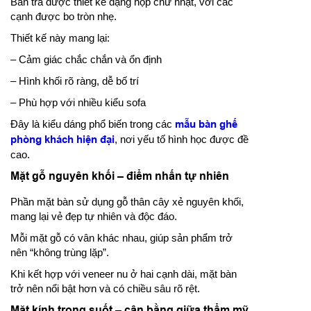
Bàn trà được thiết kế dạng hộp chữ nhật, với các
cạnh được bo tròn nhẹ.
Thiết kế này mang lại:
– Cảm giác chắc chắn và ổn định
– Hình khối rõ ràng, dễ bố trí
– Phù hợp với nhiều kiểu sofa
Đây là kiểu dáng phổ biến trong các
mẫu bàn ghế
phòng khách hiện đại
, nơi yếu tố hình học được đề
cao.
Mặt gỗ nguyên khối – điểm nhấn tự nhiên
Phần mặt bàn sử dụng gỗ thân cây xẻ nguyên khối,
mang lại vẻ đẹp tự nhiên và độc đáo.
Mỗi mặt gỗ có vân khác nhau, giúp sản phẩm trở
nên “không trùng lặp”.
Khi kết hợp với veneer nu ở hai cạnh dài, mặt bàn
trở nên nổi bật hơn và có chiều sâu rõ rệt.
Mặt kính trong suốt – cân bằng giữa thẩm mỹ