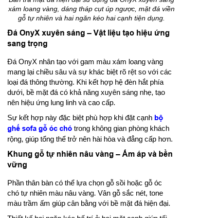
xám loang vàng, dáng tháp cụt úp ngược, mặt đá viền
gỗ tự nhiên và hai ngăn kéo hai cạnh tiện dụng.
Đá OnyX xuyên sáng – Vật liệu tạo hiệu ứng
sang trọng
Đá OnyX nhân tạo với gam màu xám loang vàng
mang lại chiều sâu và sự khác biệt rõ rệt so với các
loại đá thông thường. Khi kết hợp hệ đèn hắt phía
dưới, bề mặt đá có khả năng xuyên sáng nhẹ, tạo
nên hiệu ứng lung linh và cao cấp.
Sự kết hợp này đặc biệt phù hợp khi đặt cạnh
bộ
ghế sofa gỗ óc chó
trong không gian phòng khách
rộng, giúp tổng thể trở nên hài hòa và đẳng cấp hơn.
Khung gỗ tự nhiên nâu vàng – Ấm áp và bền
vững
Phần thân bàn có thể lựa chọn gỗ sồi hoặc gỗ óc
chó tự nhiên màu nâu vàng. Vân gỗ sắc nét, tone
màu trầm ấm giúp cân bằng với bề mặt đá hiện đại.