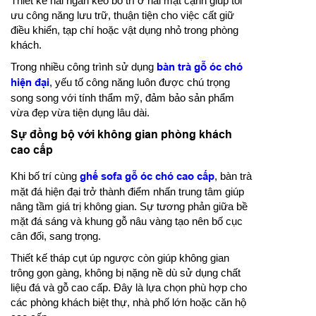
Thiết kế hai ngăn kéo bố trí ở hai mặt cạnh giúp tối
ưu công năng lưu trữ, thuận tiện cho việc cất giữ
điều khiển, tạp chí hoặc vật dụng nhỏ trong phòng
khách.
Trong nhiều công trình sử dụng
bàn trà gỗ óc chó
hiện đại
, yếu tố công năng luôn được chú trọng
song song với tính thẩm mỹ, đảm bảo sản phẩm
vừa đẹp vừa tiện dụng lâu dài.
Sự đồng bộ với không gian phòng khách
cao cấp
Khi bố trí cùng
ghế sofa gỗ óc chó cao cấp
, bàn trà
mặt đá hiện đại trở thành điểm nhấn trung tâm giúp
nâng tầm giá trị không gian. Sự tương phản giữa bề
mặt đá sáng và khung gỗ nâu vàng tạo nên bố cục
cân đối, sang trọng.
Thiết kế tháp cụt úp ngược còn giúp không gian
trông gọn gàng, không bị nặng nề dù sử dụng chất
liệu đá và gỗ cao cấp. Đây là lựa chọn phù hợp cho
các phòng khách biệt thự, nhà phố lớn hoặc căn hộ