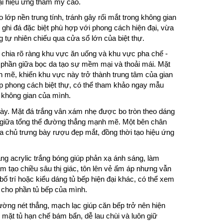
lại hiệu ứng thẩm mỹ cao.
ớp nền trung tính, tránh gây rối mắt trong không gian
u ghi đá đặc biệt phù hợp với phong cách hiện đại, vừa
tự nhiên chiếu qua cửa sổ lớn của biệt thự.
 chia rõ ràng khu vực ăn uống và khu vực pha chế -
 phần giữa bọc da tạo sự mềm mại và thoải mái. Mặt
 mẽ, khiến khu vực này trở thành trung tâm của gian
 phong cách biệt thự, có thể tham khảo ngay mẫu
i không gian của mình.
kế này. Mặt đá trắng vân xám nhẹ được bo tròn theo dáng
giữa tổng thể đường thẳng mạnh mẽ. Một bên chân
gia chủ trưng bày rượu đẹp mắt, đồng thời tạo hiệu ứng
ằng acrylic trắng bóng giúp phản xạ ánh sáng, làm
m tạo chiều sâu thị giác, tôn lên vẻ ấm áp nhưng vẫn
ố trí hoặc kiểu dáng tủ bếp hiện đại khác, có thể xem
 cho phần tủ bếp của mình.
đường nét thẳng, mạch lạc giúp căn bếp trở nên hiện
 mặt tủ hạn chế bám bẩn, dễ lau chùi và luôn giữ