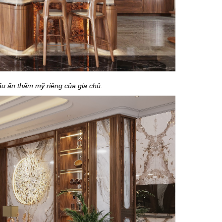
ấu ấn thẩm mỹ riêng của gia chủ.