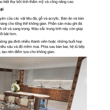
o biệt thự bởi tính thẩm mỹ và công năng cao.
ại
n của các vật liệu đá, gỗ và acrylic. Bàn ăn và bàn
hàng cho tổng thể không gian. Phần sàn màu ghi đá
h sẽ và sang trọng. Màu sắc trung tính này còn giúp
ổi bật hơn.
hững gia đình nhiều thành viên hoặc những buổi họp
chiều sâu và độ mềm mại. Phía sau bàn bar, hệ tủ bếp
c, tạo nên điểm tựa cho không gian.