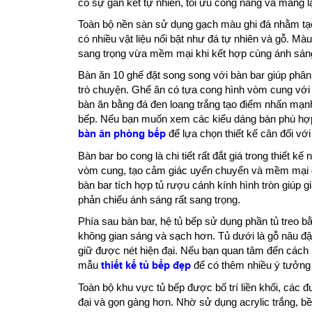
có sự gắn kết tự nhiên, tối ưu công năng và mang 
Toàn bộ nền sàn sử dụng gạch màu ghi đá nhằm tạo l
có nhiều vật liệu nổi bật như đá tự nhiên và gỗ. Mà
sang trọng vừa mềm mại khi kết hợp cùng ánh sáng 
Bàn ăn 10 ghế đặt song song với bàn bar giúp phân
trò chuyện. Ghế ăn có tựa cong hình vòm cung với
bàn ăn bằng đá đen loang trắng tạo điểm nhấn mạnh
bếp. Nếu bạn muốn xem các kiểu dáng bàn phù hợp
bàn ăn phòng bếp
để lựa chọn thiết kế cân đối vớ
Bàn bar bo cong là chi tiết rất đắt giá trong thiết 
vòm cung, tạo cảm giác uyển chuyển và mềm mại 
bàn bar tích hợp tủ rượu cánh kính hình tròn giúp 
phản chiếu ánh sáng rất sang trọng.
Phía sau bàn bar, hệ tủ bếp sử dụng phần tủ treo b
không gian sáng và sạch hơn. Tủ dưới là gỗ nâu đậ
giữ được nét hiện đại. Nếu bạn quan tâm đến cách b
mẫu
thiết kế tủ bếp đẹp
để có thêm nhiều ý tưởng
Toàn bộ khu vực tủ bếp được bố trí liền khối, các 
đại và gọn gàng hơn. Nhờ sử dụng acrylic trắng, bề