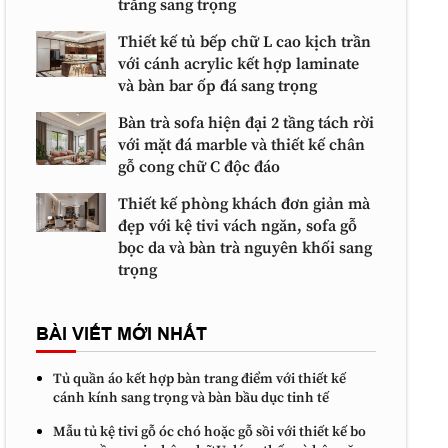
trắng sang trọng
Thiết kế tủ bếp chữ L cao kịch trần
với cánh acrylic kết hợp laminate
và bàn bar ốp đá sang trọng
Bàn trà sofa hiện đại 2 tầng tách rời
với mặt đá marble và thiết kế chân
gỗ cong chữ C độc đáo
Thiết kế phòng khách đơn giản mà
đẹp với kệ tivi vách ngăn, sofa gỗ
bọc da và bàn trà nguyên khối sang
trọng
BÀI VIẾT MỚI NHẤT
Tủ quần áo kết hợp bàn trang điểm với thiết kế
cánh kính sang trọng và bàn bầu dục tinh tế
Mẫu tủ kệ tivi gỗ óc chó hoặc gỗ sồi với thiết kế bo