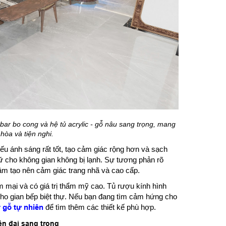
bar bo cong và hệ tủ acrylic - gỗ nâu sang trọng, mang
 hòa và tiện nghi.
iếu ánh sáng rất tốt, tạo cảm giác rộng hơn và sạch
ữ cho không gian không bị lạnh. Sự tương phản rõ
ậm tạo nên cảm giác trang nhã và cao cấp.
 mại và có giá trị thẩm mỹ cao. Tủ rượu kính hình
g cho gian bếp biệt thự. Nếu bạn đang tìm cảm hứng cho
 gỗ tự nhiên
để tìm thêm các thiết kế phù hợp.
ện đại sang trọng