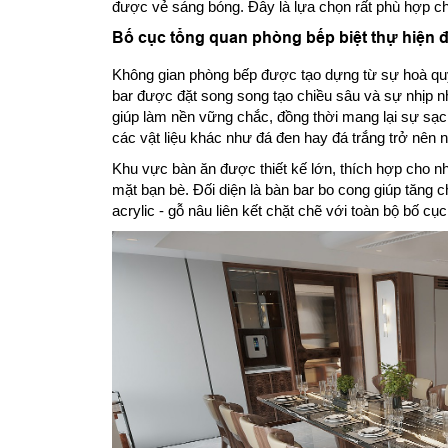
được vẻ sáng bóng. Đây là lựa chọn rất phù hợp ch
Bố cục tổng quan phòng bếp biệt thự hiện đ
Không gian phòng bếp được tạo dựng từ sự hoà quyệ
bar được đặt song song tạo chiều sâu và sự nhịp n
giúp làm nền vững chắc, đồng thời mang lại sự sạc
các vật liệu khác như đá đen hay đá trắng trở nên n
Khu vực bàn ăn được thiết kế lớn, thích hợp cho n
mặt bạn bè. Đối diện là bàn bar bo cong giúp tăng 
acrylic - gỗ nâu liên kết chặt chẽ với toàn bộ bố cụ