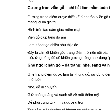
ngủ.
Gương tròn viền gỗ – chi tiết làm mềm toàn
Gương trang điểm được thiết kế hình tròn, viền gỗ 
mang lại ba giá trị:
Hình tròn tạo cảm giác mềm mại
Viền gỗ giúp tăng độ ấm
Lam sóng tạo chiều sâu thị giác
Đây là chi tiết khiến góc trang điểm trở nên nổi bậ
hiệu ứng bóng đổ sẽ khiến gương trông như đang “p
Ghế ngồi chân gỗ – da trắng: nhẹ, sáng và h
Ghế trang điểm được làm từ khung gỗ, sử dụng đệm
nhỏ, bởi:
Nhẹ, dễ di chuyển
Giữ phòng sáng và sạch sẽ về mặt thẩm mỹ
Dễ phối cùng tủ kính và gương tròn
Tạo cảm giác thoáng vì không có phần tay vịn