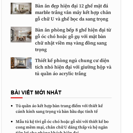
Bàn ăn đẹp hiện đại 12 ghế mặt đá
marble trắng vân mây kết hợp chân
gỗ chữ U và ghế bọc da sang trọng
Bàn ăn phòng bếp 8 ghế hiện đại từ
gỗ óc chó hoặc gỗ gụ với mặt bàn
chữ nhật viền mạ vàng đồng sang
trọng
Thiết kế phòng ngủ chung cư diện
tích nhỏ hiện đại với giường hộp và
tủ quần áo acrylic trắng
BÀI VIẾT MỚI NHẤT
Tủ quần áo kết hợp bàn trang điểm với thiết kế
cánh kính sang trọng và bàn bầu dục tinh tế
Mẫu tủ kệ tivi gỗ óc chó hoặc gỗ sồi với thiết kế bo
cong mềm mại, chân chữ U dáng thấp và hệ ngăn