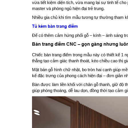
vừa tiết kiệm diện tích, vừa mang lại sự tinh tế ch
master và phòng ngủ hiện đại trẻ trung.
Nhiều gia chủ khi tìm mẫu tương tự thường tham 
Tủ kèm bàn trang điểm
Để có thêm cảm hứng phối gỗ – kính – ánh sáng tro
Bàn trang điểm CNC – gọn gàng nhưng luôn
Chiếc bàn trang điểm trong mẫu này có thiết kế 1
thẳng tạo cảm giác thanh thoát, kéo chiều cao thị g
Mặt bàn gỗ hình chữ nhật, bo tròn hai cạnh giúp mề
kế đặc trưng của phong cách hiện đại – đơn giản 
Bàn được làm liền khối với chân gỗ thanh, giữ độ 
giúp phòng thoáng, dễ lau dọn, đồng thời tạo cảm g