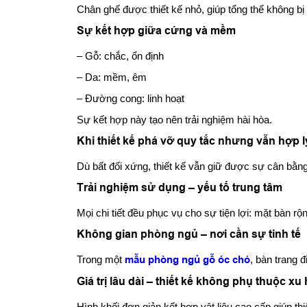
Chân ghế được thiết kế nhỏ, giúp tổng thể không bị 
Sự kết hợp giữa cứng và mềm
– Gỗ: chắc, ổn định
– Da: mềm, êm
– Đường cong: linh hoạt
Sự kết hợp này tạo nên trải nghiệm hài hòa.
Khi thiết kế phá vỡ quy tắc nhưng vẫn hợp l
Dù bất đối xứng, thiết kế vẫn giữ được sự cân bằng 
Trải nghiệm sử dụng – yếu tố trung tâm
Mọi chi tiết đều phục vụ cho sự tiện lợi: mặt bàn rộ
Không gian phòng ngủ – nơi cần sự tinh tế
Trong một
mẫu phòng ngủ gỗ óc chó
, bàn trang 
Giá trị lâu dài – thiết kế không phụ thuộc x
Hình khối đơn giản kết hợp vật liệu cao cấp giúp thi