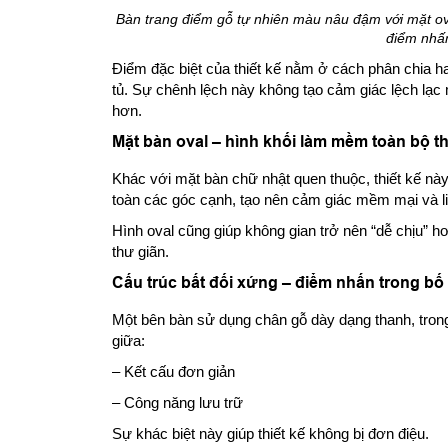
Bàn trang điểm gỗ tự nhiên màu nâu đậm với mặt ov
điểm nhấn
Điểm đặc biệt của thiết kế nằm ở cách phân chia h
tủ. Sự chênh lệch này không tạo cảm giác lệch lạc
hơn.
Mặt bàn oval – hình khối làm mềm toàn bộ th
Khác với mặt bàn chữ nhật quen thuộc, thiết kế này
toàn các góc cạnh, tạo nên cảm giác mềm mại và li
Hình oval cũng giúp không gian trở nên “dễ chịu” hơ
thư giãn.
Cấu trúc bất đối xứng – điểm nhấn trong bố
Một bên bàn sử dụng chân gỗ dày dạng thanh, trong 
giữa:
– Kết cấu đơn giản
– Công năng lưu trữ
Sự khác biệt này giúp thiết kế không bị đơn điệu.