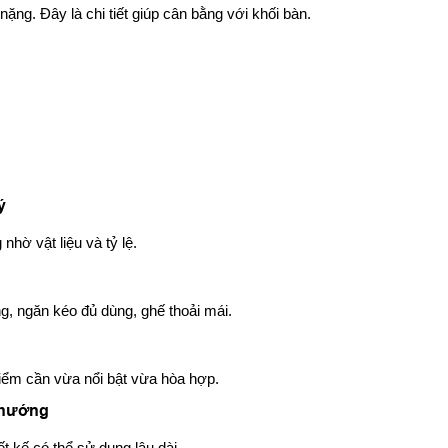
nặng. Đây là chi tiết giúp cân bằng với khối bàn.
ý
nhờ vật liệu và tỷ lệ.
ng, ngăn kéo đủ dùng, ghế thoải mái.
điểm cần vừa nổi bật vừa hòa hợp.
u hướng
ết kế có thể sử dụng lâu dài.