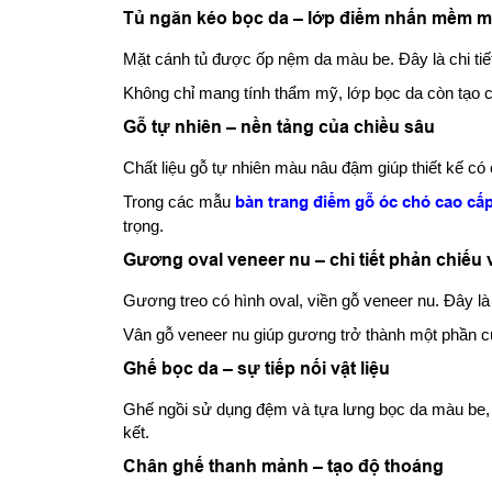
Tủ ngăn kéo bọc da – lớp điểm nhấn mềm m
Mặt cánh tủ được ốp nệm da màu be. Đây là chi tiế
Không chỉ mang tính thẩm mỹ, lớp bọc da còn tạo
Gỗ tự nhiên – nền tảng của chiều sâu
Chất liệu gỗ tự nhiên màu nâu đậm giúp thiết kế có 
Trong các mẫu
bàn trang điểm gỗ óc chó cao cấ
trọng.
Gương oval veneer nu – chi tiết phản chiếu v
Gương treo có hình oval, viền gỗ veneer nu. Đây là
Vân gỗ veneer nu giúp gương trở thành một phần của
Ghế bọc da – sự tiếp nối vật liệu
Ghế ngồi sử dụng đệm và tựa lưng bọc da màu be, đ
kết.
Chân ghế thanh mảnh – tạo độ thoáng